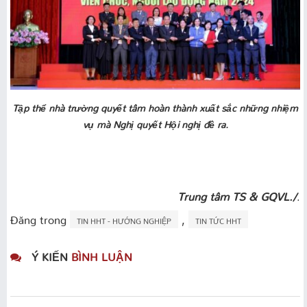
Tập thể nhà trường quyết tâm
hoàn thành xuất sắc những nhiệm
vụ mà Nghị quyết Hội nghị đề ra.
Trung tâm TS & GQVL./
.
Đăng trong
,
TIN HHT - HƯỚNG NGHIỆP
TIN TỨC HHT
Ý KIẾN
BÌNH LUẬN