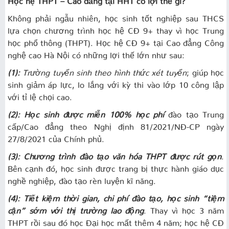
Không phải ngẫu nhiên, học sinh tốt nghiệp sau THCS
lựa chọn chương trình học hệ CĐ 9+ thay vì học Trung
học phổ thông (THPT). Học hệ CĐ 9+ tại Cao đẳng Công
nghệ cao Hà Nội có những lợi thế lớn như sau:
(1):
Trường tuyển sinh theo hình thức xét tuyển
; giúp học
sinh giảm áp lực, lo lắng với kỳ thi vào lớp 10 công lập
với tỉ lệ chọi cao.
(2): Học sinh được miễn 100% học phí
đào tạo Trung
cấp/Cao đẳng theo Nghị định 81/2021/NĐ-CP ngày
27/8/2021 của Chính phủ.
(3): Chương trình đào tạo văn hóa THPT được rút gọn
.
Bên cạnh đó, học sinh được trang bị thực hành giáo dục
nghề nghiệp, đào tạo rèn luyện kĩ năng.
(4): Tiết kiệm thời gian, chi phí đào tạo, học sinh “tiệm
cận” sớm với thị trường lao động
. Thay vì học 3 năm
THPT rồi sau đó học Đại học mất thêm 4 năm; học hệ CĐ