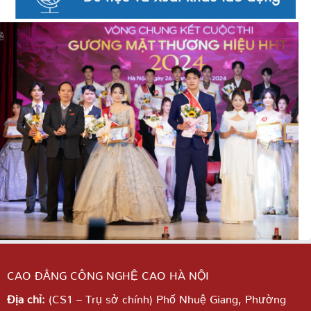
CAO ĐẲNG CÔNG NGHỆ CAO HÀ NỘI
Địa chỉ:
(CS1 – Trụ sở chính) Phố Nhuệ Giang,
Phường