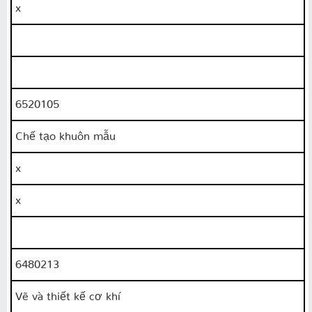
x
6520105
Chế tạo khuôn mẫu
x
x
6480213
Vẽ và thiết kế cơ khí