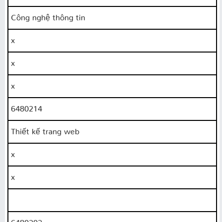
Công nghệ thông tin
x
x
x
6480214
Thiết kế trang web
x
x
6480202