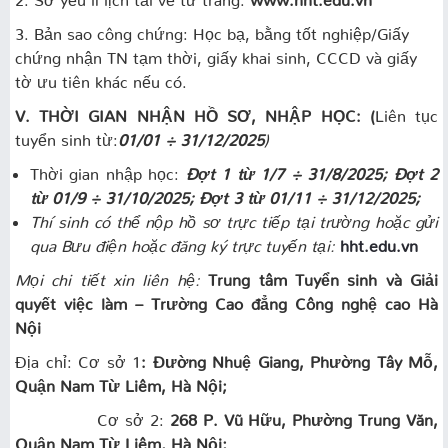
3. Bản sao công chứng: Học bạ, bằng tốt nghiệp/Giấy
chứng nhận TN tạm thời, giấy khai sinh, CCCD và giấy
tờ ưu tiên khác nếu có.
V. THỜI GIAN NHẬN HỒ SƠ, NHẬP HỌC:
(
Liên tục
tuyển sinh từ:
01/01 ÷ 31/12/2025
)
Thời gian nhập học:
Đợt 1 từ 1/7 ÷ 31/8/2025; Đợt 2
từ 01/9 ÷ 31/10/2025; Đợt 3 từ 01/11 ÷ 31/12/2025;
Thí sinh có thể nộp hồ sơ trực tiếp tại trường hoặc gửi
qua Bưu điện hoặc đăng ký trực tuyến tại:
hht.edu.vn
Mọi chi tiết xin liên hệ:
Trung tâm Tuyển sinh và Giải
quyết việc làm – Trường Cao đẳng Công nghệ cao Hà
Nội
Địa chỉ: Cơ sở 1
: Đường Nhuệ Giang, Phường Tây Mỗ,
Quận Nam Từ Liêm, Hà Nội;
Cơ sở 2:
268 P. Vũ Hữu, Phường Trung Văn,
Quận Nam Từ Liêm, Hà Nội;