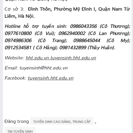
Cơ sở 3:
Đình Thôn, Phường Mỹ Đình I, Quận Nam Từ
Liêm, Hà Nội.
Hotline hỗ trợ tuyển sinh: 0986043356 (Cô Thương);
0977610800 (Cô Vui); 0962940002 (Cô Lan Phương);
0974986306 (Cô Trang); 0988645044 (Cô My);
0912534581 ( Cô Hằng); 0981432899 (Thầy Huấn).
Website:
hht.edu.vn
tuyensinh.hht.edu.vn
Email:
tuyensinh@hht.edu.vn
Facebook:
tuyensinh.hht.edu.vn
Đăng trong
,
TUYỂN SINH CAO ĐẲNG, TRUNG CẤP
TIN TUYỂN SINH