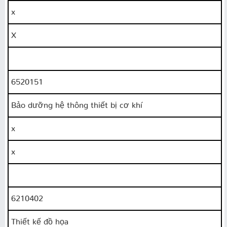
x
X
6520151
Bảo dưỡng hệ thông thiết bị cơ khí
x
x
6210402
Thiết kế đồ họa