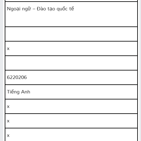
Ngoại ngữ – Đào tạo quốc tế
x
6220206
Tiếng Anh
x
x
x