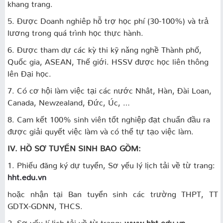
khang trang.
5. Được Doanh nghiêp hỗ trợ học phí (30-100%) và trả
lương trong quá trình học thực hành.
6. Được tham dự các kỳ thi kỹ nǎng nghề Thành phố,
Quốc gia, ASEAN, Thế giới. HSSV được học liên thông
lên Đại học.
7. Có cơ hội làm việc tại các nước Nhât, Hàn, Ðài Loan,
Canada, Newzealand, Đức, Úc, …
8. Cam kết 100% sinh viên tốt nghiệp đạt chuẩn đầu ra
được giải quyết việc làm và có thể tự tạo việc làm.
IV. HỒ
SƠ TUYỂN SINH BAO GỒM:
1. Phiếu đăng ký dự tuyển, Sơ yếu lý lịch tải về từ trang:
hht.edu.vn
hoặc nhận tại Ban tuyển sinh các trường THPT, TT
GDTX-GDNN, THCS.
2. Sơ yếu lí lịch tải về từ trang:
www.hht.edu.vn