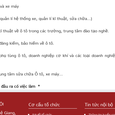
 và xe máy
quản lí hệ thống xe, quản lí kĩ thuật, sửa chữa...)
ĩ thuật về ô tô trong các trường, trung tâm đào tạo nghề.
 đăng kiểm, bảo hiểm về ô tô.
phụ tùng ô tô, doanh nghiệp cơ khí và các loại doanh nghi
rung tâm sửa chữa Ô tô, xe máy...
đầu ra có việc làm *
ỘI
Cơ cấu tổ chức
Tin tức nội bộ
uệ Giang,
Sơ đồ tổ chức
Thông tin tuyển si