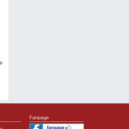
ệp
Fanpage
nh