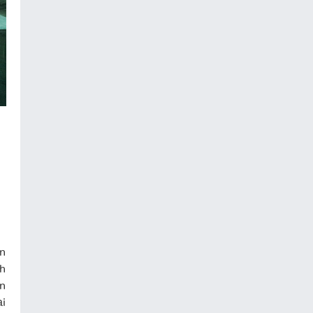
ển
nh
ọn
ại