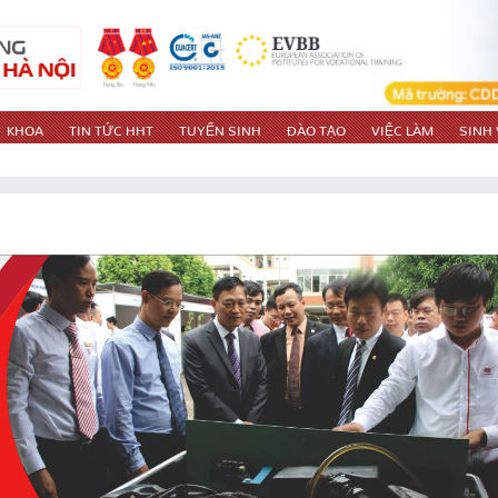
KHOA
TIN TỨC HHT
TUYỂN SINH
ĐÀO TẠO
VIỆC LÀM
SINH 