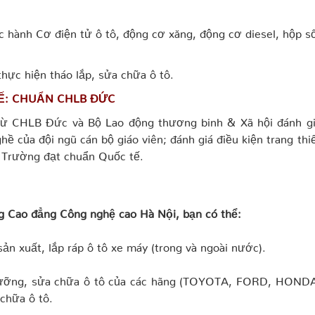
ực hành Cơ điện tử ô tô, động cơ xăng, động cơ diesel, hộp s
hực hiện tháo lắp, sửa chữa ô tô.
Ế: CHUẨN CHLB ĐỨC
từ CHLB Đức và Bộ Lao động thương binh & Xã hội đánh g
ề của đội ngũ cán bộ giáo viên; đánh giá điều kiện trang thi
à Trường đạt chuẩn Quốc tế.
g Cao đẳng Công nghệ cao Hà Nội, bạn có thể:
 sản xuất, lắp ráp ô tô xe máy (trong và ngoài nước).
 dưỡng, sửa chữa ô tô của các hãng (TOYOTA, FORD, HOND
chữa ô tô.