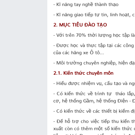
- Kĩ năng tay nghề thành thạo
- Kĩ năng giao tiếp tự tin, linh hoạt,
2. MỤC TIÊU ĐÀO TẠO
- Với trên 70% thời lượng học tập là
- Được học và thực tập tại các côn
của các hãng xe Ô tô…
- Môi trường chuyên nghiệp, hiện đại;
2.1. Kiến thức chuyên môn
- Hiểu được nhiệm vụ, cấu tạo và nguy
- Có kiến thức về trình tự tháo l
cơ, hệ thống Gầm, hệ thống Điện - 
- Có kiến thức về các thiết bị kiểm 
- Để hỗ trợ cho việc tiếp thu kiến
xuất còn có thêm một số kiến thức cơ
liệu cơ khí, Dung sai lắp ghép và đ