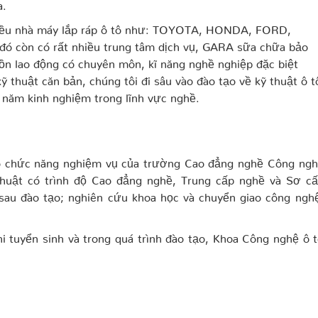
a.
u nhà máy lắp ráp ô tô như: TOYOTA, HONDA, FORD,
còn có rất nhiều trung tâm dịch vụ, GARA sữa chữa bảo
ồn lao động có chuyên môn, kĩ năng nghề nghiệp đặc biệt
ỹ thuật căn bản, chúng tôi đi sâu vào đào tạo về kỹ thuật ô t
u năm kinh nghiệm trong lĩnh vực nghề.
o chức năng nghiệm vụ của trường Cao đẳng nghề Công ng
 thuật có trình độ Cao đẳng nghề, Trung cấp nghề và Sơ c
 sau đào tạo; nghiên cứu khoa học và chuyển giao công ngh
i tuyển sinh và trong quá trình đào tạo, Khoa Công nghệ ô 