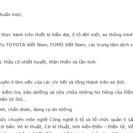
 chuẩn mực.
 thực hành trên thiết bị hiện đại, ô tô đời mới, xe thông minh
g ty TOYOTA Việt Nam, FORD Việt Nam, các trung tâm dịch 
 thầy cô nhiệt huyết, thân thiện và tận tình.
ên lí làm việc của các chi tiết và tổng thành trên xe ôtô.
ắp, kiểm tra, bảo dưỡng và sửa chữa những hư hỏng của Độ
Điện tử ôtô…
định, chấn đoán, dụng cụ do lường.
 thức chuyên môn nghề Công nghệ ô tô và tổ chức quản lí s
 bản: Vẽ kĩ thuật, Cơ kĩ thuật, linh kiện Điện – Điện tử, V
o lường, vẽ AutoCAD, Công nghệ khí nén - thủy lực, Công ng