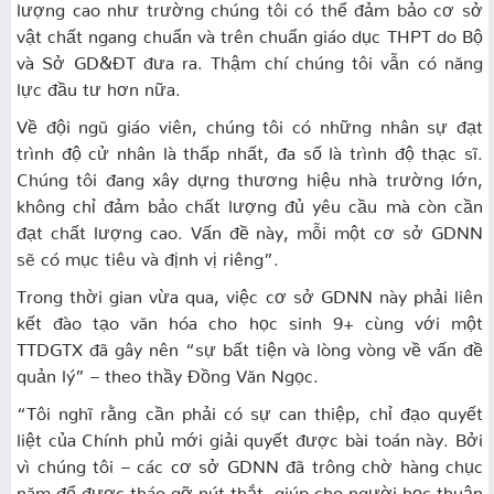
lượng cao như trường chúng tôi có thể đảm bảo cơ sở
vật chất ngang chuẩn và trên chuẩn giáo dục THPT do Bộ
và Sở GD&ĐT đưa ra. Thậm chí chúng tôi vẫn có năng
lực đầu tư hơn nữa.
Về đội ngũ giáo viên, chúng tôi có những nhân sự đạt
trình độ cử nhân là thấp nhất, đa số là trình độ thạc sĩ.
Chúng tôi đang xây dựng thương hiệu nhà trường lớn,
không chỉ đảm bảo chất lượng đủ yêu cầu mà còn cần
đạt chất lượng cao. Vấn đề này, mỗi một cơ sở GDNN
sẽ có mục tiêu và định vị riêng”.
Trong thời gian vừa qua, việc cơ sở GDNN này phải liên
kết đào tạo văn hóa cho học sinh 9+ cùng với một
TTDGTX đã gây nên “sự bất tiện và lòng vòng về vấn đề
quản lý” – theo thầy Đồng Văn Ngọc.
“Tôi nghĩ rằng cần phải có sự can thiệp, chỉ đạo quyết
liệt của Chính phủ mới giải quyết được bài toán này. Bởi
vì chúng tôi – các cơ sở GDNN đã trông chờ hàng chục
năm để được tháo gỡ nút thắt, giúp cho người học thuận