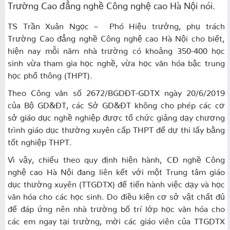
Trường Cao đẳng nghề Công nghệ cao Hà Nội nói.
TS Trần Xuân Ngọc – Phó Hiệu trưởng, phụ trách
Trường Cao đẳng nghề Công nghệ cao Hà Nội cho biết,
hiện nay mỗi năm nhà trường có khoảng 350-400 học
sinh vừa tham gia học nghề, vừa học văn hóa bậc trung
học phổ thông (THPT).
Theo Công văn số 2672/BGDĐT-GDTX ngày 20/6/2019
của Bộ GD&ĐT, các Sở GD&ĐT không cho phép các cơ
sở
giáo dục
nghề nghiệp được tổ chức giảng dạy chương
trình giáo dục thường xuyên cấp THPT để dự thi lấy bằng
tốt nghiệp THPT.
Vì vậy, chiếu theo quy định hiện hành, CĐ nghề Công
nghệ cao Hà Nội đang liên kết với một Trung tâm giáo
dục thường xuyên (TTGDTX) để tiến hành việc dạy và học
văn hóa cho các học sinh. Do điều kiện cơ sở vật chất đủ
để đáp ứng nên nhà trường bố trí lớp học văn hóa cho
các em ngay tại trường, mời các giáo viên của TTGDTX