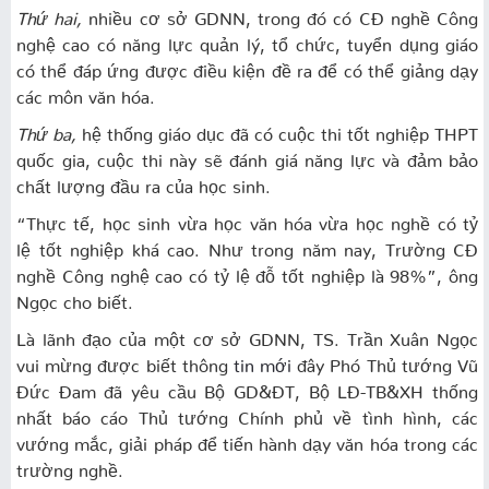
Thứ hai,
nhiều cơ sở GDNN, trong đó có CĐ nghề Công
nghệ cao có năng lực quản lý, tổ chức, tuyển dụng giáo
có thể đáp ứng được điều kiện đề ra để có thể giảng dạy
các môn văn hóa.
Thứ ba,
hệ thống giáo dục đã có cuộc thi tốt nghiệp THPT
quốc gia, cuộc thi này sẽ đánh giá năng lực và đảm bảo
chất lượng đầu ra của học sinh.
“Thực tế, học sinh vừa học văn hóa vừa học nghề có tỷ
lệ tốt nghiệp khá cao. Như trong năm nay, Trường CĐ
nghề Công nghệ cao có tỷ lệ đỗ tốt nghiệp là 98%”, ông
Ngọc cho biết.
Là lãnh đạo của một cơ sở GDNN, TS. Trần Xuân Ngọc
vui mừng được biết thông
tin mới
đây Phó Thủ tướng Vũ
Đức Đam đã yêu cầu Bộ GD&ĐT, Bộ LĐ-TB&XH thống
nhất báo cáo Thủ tướng Chính phủ về tình hình, các
vướng mắc, giải pháp để tiến hành dạy văn hóa trong các
trường nghề.