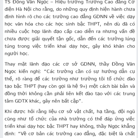
TS Đồng Văn Ngọc – Hiệu trưởng Trường Cao đẳng Cơ
điện Hà Nội cho rằng, do những quy định hiện hành chưa
định hình rõ cho các trường cao đẳng GDNN về việc dạy
học văn hóa cho các học sinh bậc THPT, nên dù đã có
nhiều cuộc họp lãnh đạo cấp cao diễn ra nhưng vấn đề
chưa được giải quyết tận gốc, dẫn đến các trường lúng
túng trong việc triển khai dạy học, gây khó khăn cho
người học.
Thay mặt lãnh đạo các cơ sở GDNN, thầy Đồng Văn
Ngọc kiến nghị: “Các trường cần có sự hướng dẫn cụ
thể, rõ ràng để các trường như trường tôi tổ chức đào
tạo bậc THPT (hay còn gọi là hệ 9+) một cách bài bản và
đồng thời không cần phải liên kết đào tạo với các trung
tâm GDTX khác, gây nên bất cập”.
Khi được hỏi rằng liệu cơ sở vật chất, hạ tầng, đội ngũ
cũng như tổ chức của nhà trường có thể đáp ứng việc
triển khai dạy học bậc THPT hay không, thầy Ngọc khẳng
định: “Về cơ bản các trường cao đẳng, đặc biệt là chất