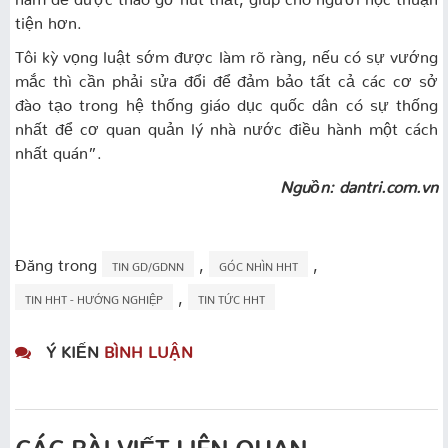
tiện hơn.
Tôi kỳ vọng luật sớm được làm rõ ràng, nếu có sự vướng
mắc thì cần phải sửa đổi để đảm bảo tất cả các cơ sở
đào tạo trong hệ thống giáo dục quốc dân có sự thống
nhất để cơ quan quản lý nhà nước điều hành một cách
nhất quán”.
Nguồn: dantri.com.vn
Đăng trong
,
,
TIN GD/GDNN
GÓC NHÌN HHT
,
TIN HHT - HƯỚNG NGHIỆP
TIN TỨC HHT
Ý KIẾN
BÌNH LUẬN
CÁC BÀI VIẾT LIÊN QUAN