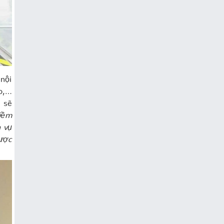
nội
ạo,…
g sẽ
iềm
h vụ
được