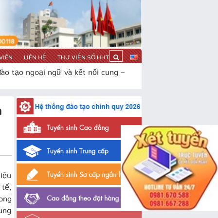
VIÊN
LIÊN HỆ
THƯ VIỆN SỐ HHT
o tạo ngoại ngữ và kết nối cung –
à
iệu
tế,
Long
cung