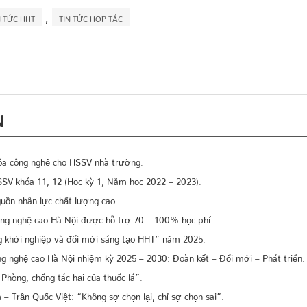
,
N TỨC HHT
TIN TỨC HỢP TÁC
N
hóa công nghệ cho HSSV nhà trường.
SSV khóa 11, 12 (Học kỳ 1, Năm học 2022 – 2023).
uồn nhân lực chất lượng cao.
ông nghệ cao Hà Nội được hỗ trợ 70 – 100% học phí.
g khởi nghiệp và đổi mới sáng tạo HHT” năm 2025.
 nghệ cao Hà Nội nhiệm kỳ 2025 – 2030: Đoàn kết – Đổi mới – Phát triển.
Phòng, chống tác hại của thuốc lá”.
 Trần Quốc Việt: “Không sợ chọn lại, chỉ sợ chọn sai”.