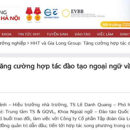
KHOA
TIN TỨC HHT
TUYỂN SINH
ĐÀO TẠO
VIỆC LÀM
SINH 
ướng nghiệp
HHT và Gia Long Group: Tăng cường hợp tác đà
ăng cường hợp tác đào tạo ngoại ngữ v
nh – Hiệu trưởng nhà trường, TS Lê Danh Quang – Phó h
vị: Trung tâm TS & GQVL, Khoa Ngoại ngữ – Đào tạo Quốc 
ó buổi trao đổi, làm việc với Công ty Cổ phần Tập đoàn Gia 
đồng quản trị dẫn đầu; tiến tới hợp tác song phương trong 