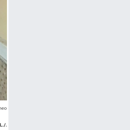
theo
./.