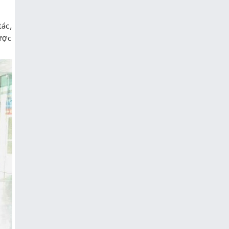
tác,
ược