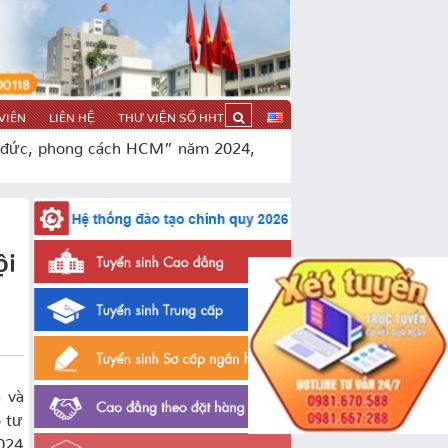
VIÊN
LIÊN HỆ
THƯ VIỆN SỐ HHT
o đức, phong cách HCM” năm 2024,
ội
 và
o tư
024