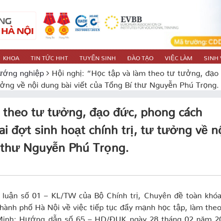
KHOA
TIN TỨC HHT
TUYỂN SINH
ĐÀO TẠO
VIỆC LÀM
SINH 
ướng nghiệp
Hội nghị: “Học tập và làm theo tư tưởng, đạ
 tưởng về nội dung bài viết của Tổng Bí thư Nguyễn Phú Trọng.
m theo tư tưởng, đạo đức, phong cách
 đợt sinh hoạt chính trị, tư tưởng về n
í thư Nguyễn Phú Trọng.
 luận số 01 – KL/TW của Bộ Chính trị, Chuyên đề toàn khóa
hành phố Hà Nội về việc tiếp tục đẩy mạnh học tập, làm the
 Minh; Hướng dẫn số 65 – HD/ĐUK ngày 28 tháng 02 năm 2