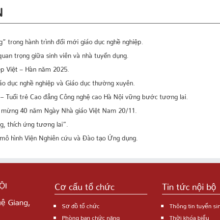
N
” trong hành trình đổi mới giáo dục nghề nghiệp.
uan trọng giữa sinh viên và nhà tuyển dụng.
ẹp Việt – Hàn năm 2025.
Giáo dục nghề nghiệp và Giáo dục thường xuyên.
 Tuổi trẻ Cao đẳng Công nghệ cao Hà Nội vững bước tương lai.
ào mừng 40 năm Ngày Nhà giáo Việt Nam 20/11.
 thích ứng tương lai”.
 mô hình Viện Nghiên cứu và Đào tạo Ứng dụng.
ỘI
Cơ cấu tổ chức
Tin tức nội bộ
uệ Giang,
Sơ đồ tổ chức
Thông tin tuyển si
Phòng ban chức năng
Thời khóa biểu