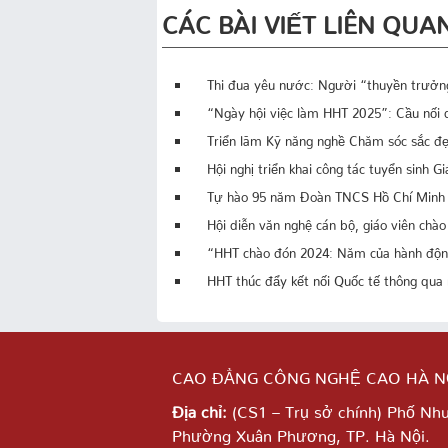
CÁC BÀI VIẾT LIÊN QUA
Thi đua yêu nước: Người “thuyền trưởng
“Ngày hội việc làm HHT 2025”: Cầu nối q
Triển lãm Kỹ năng nghề Chăm sóc sắc đ
Hội nghị triển khai công tác tuyển sinh 
Tự hào 95 năm Đoàn TNCS Hồ Chí Minh –
Hội diễn văn nghệ cán bộ, giáo viên ch
“HHT chào đón 2024: Năm của hành động,
HHT thúc đẩy kết nối Quốc tế thông qua
CAO ĐẲNG CÔNG NGHỆ CAO HÀ N
Địa chỉ:
(CS1 – Trụ sở chính) Phố Nh
Phường Xuân Phương, TP. Hà Nội.