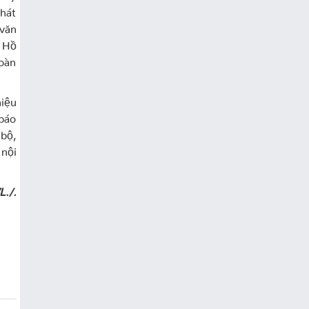
hát
văn
c Hồ
toàn
iệu
báo
 bộ,
nội
./.