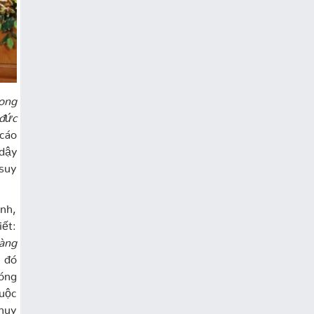
ong
đức
 cáo
 dậy
 suy
nh,
iết:
àng
 đó
hóng
uộc
huy