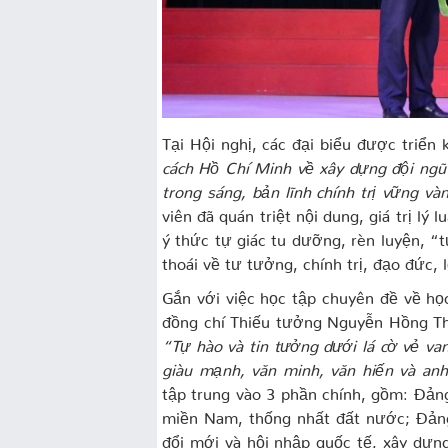
Tại Hội nghị, các đại biểu được triển
cách Hồ Chí Minh về xây dựng đội ngũ
trong sáng, bản lĩnh chính trị vững và
viên đã quán triệt nội dung, giá trị lý
ý thức tự giác tu dưỡng, rèn luyện, “t
thoái về tư tưởng, chính trị, đạo đức, 
Gắn với việc học tập chuyên đề về họ
đồng chí Thiếu tưởng Nguyễn Hồng Thái
“Tự hào và tin tưởng dưới lá cờ vẻ v
giàu mạnh, văn minh, văn hiến và an
tập trung vào 3 phần chính, gồm: Đảng 
miền Nam, thống nhất đất nước; Đảng
đổi mới và hội nhập quốc tế, xây dựn