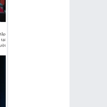
 tập
tại
gười