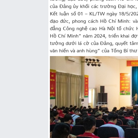
của Đảng ủy khối các trường Đại học
Kết luận số 01 – KL/TW ngày 18/5/202
đạo đức, phong cách Hồ Chí Minh: v
đẳng Công nghệ cao Hà Nội tổ chức H
Hồ Chí Minh” năm 2024, triển khai đợt 
tưởng dưới lá cờ của Đảng, quyết tâ
văn hiến và anh hùng” của Tổng Bí th