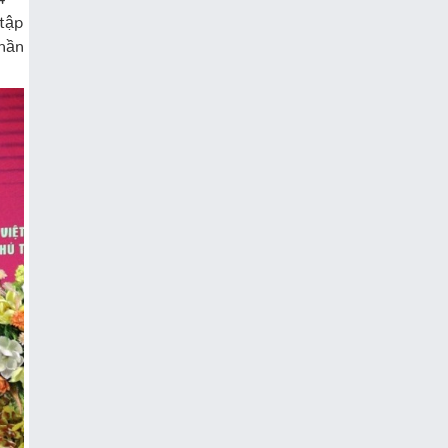
 tập
phần