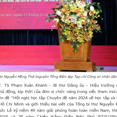
 văn Nguyễn Hồng Thái (nguyên Tổng Biên tập Tạp chí Công an nhân dân
ƯT. TS Phạm Xuân Khánh – Bí thư Đảng ủy – Hiệu trưởng 
hủ động, kịp thời của đơn vị chức năng trong việc tham mư
ên đề “Hội nghị học tập Chuyên đề năm 2024 về học tập và 
ồ Chí Minh và giới thiệu bài viết của Tổng bí thư Nguyễn 
hức Lễ kỷ niệm 49 năm giải phóng hoàn toàn miền Nam, th
2024) và 70 năm Chiến thắng Điện Biên Phủ (07/5/195