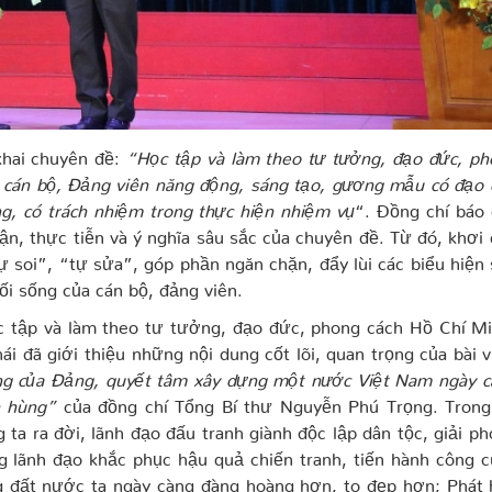
 khai chuyên đề:
“Học tập và làm theo tư tưởng, đạo đức, ph
 cán bộ, Đảng viên năng động, sáng tạo, gương mẫu có đạo 
ng, có trách nhiệm trong thực hiện nhiệm vụ
“. Đồng chí báo
 luận, thực tiễn và ý nghĩa sâu sắc của chuyên đề. Từ đó, khơi
ự soi”, “tự sửa”, góp phần ngăn chặn, đẩy lùi các biểu hiện
lối sống của cán bộ, đảng viên.
c tập và làm theo tư tưởng, đạo đức, phong cách Hồ Chí Mi
 đã giới thiệu những nội dung cốt lõi, quan trọng của bài v
ang của Đảng, quyết tâm xây dựng một nước Việt Nam ngày c
h hùng”
của đồng chí Tổng Bí thư Nguyễn Phú Trọng. Trong
ta ra đời, lãnh đạo đấu tranh giành độc lập dân tộc, giải p
 lãnh đạo khắc phục hậu quả chiến tranh, tiến hành công c
g đất nước ta ngày càng đàng hoàng hơn, to đẹp hơn; Phát 