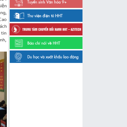
iện
ng,
Cao
ách
 tin
nh,