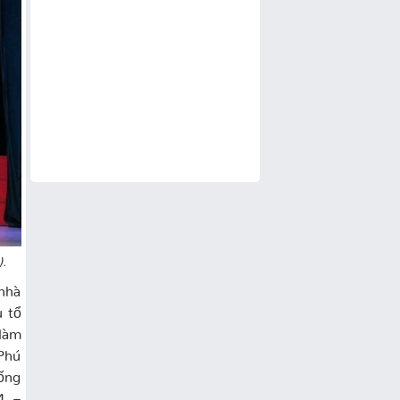
).
nhà
u tổ
làm
Phú
ống
4 –