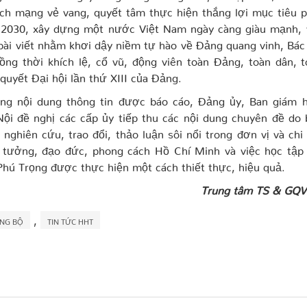
ch mạng vẻ vang, quyết tâm thực hiện thắng lợi mục tiêu p
 2030, xây dựng một nước Việt Nam ngày càng giàu mạnh, 
bài viết nhằm khơi dậy niềm tự hào về Đảng quang vinh, Bá
ồng thời khích lệ, cổ vũ, động viên toàn Đảng, toàn dân, 
 quyết Đại hội lần thứ XIII của Đảng.
ng nội dung thông tin được báo cáo, Đảng ủy, Ban giám h
i đề nghị các cấp ủy tiếp thu các nội dung chuyên đề do 
, nghiên cứu, trao đổi, thảo luận sôi nổi trong đơn vị và chi
 tưởng, đạo đức, phong cách Hồ Chí Minh và việc học tập 
Phú Trọng được thực hiện một cách thiết thực, hiệu quả.
Trung tâm TS & GQVL
,
NG BỘ
TIN TỨC HHT