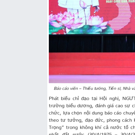
Báo cáo viên – Thiếu tướng, Tiến sĩ, Nhà
Phát biểu chỉ đạo tại Hội nghị, NG
trường biểu dương, đánh giá cao sự c
chức, lựa chọn nội dung báo cáo chuy
theo tư tưởng, đạo đức, phong cách H
Trọng” trong không khí cả nước tổ c
nhất đất nước (30/4/1975 – 30/4/