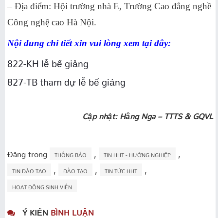
– Địa điểm: Hội trường nhà E, Trường Cao đẳng nghề
Công nghệ cao Hà Nội.
Nội dung chi tiết xin vui lòng xem tại đây:
822-KH lễ bế giảng
827-TB tham dự lễ bế giảng
Cập nhật: Hằng Nga – TTTS & GQVL
Đăng trong
,
,
THÔNG BÁO
TIN HHT - HƯỚNG NGHIỆP
,
,
,
TIN ĐÀO TẠO
ĐÀO TẠO
TIN TỨC HHT
HOẠT ĐỘNG SINH VIÊN
Ý KIẾN
BÌNH LUẬN