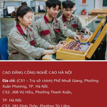
CAO ĐẲNG CÔNG NGHỆ CAO HÀ NỘI
Địa chỉ:
(CS1 – Trụ sở chính) Phố Nhuệ Giang,
Phường
Xuân Phương, TP. Hà Nội.
CS2: 268 Vũ Hữu, Phường Thanh Xuân,
TP. Hà Nội.
CS3: 181 Đình Thôn, Phường Từ Liêm,