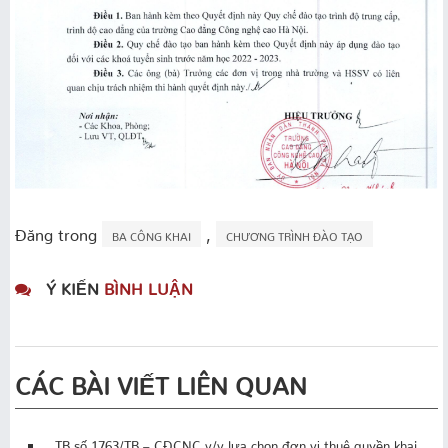
Đăng trong
,
BA CÔNG KHAI
CHƯƠNG TRÌNH ĐÀO TẠO
Ý KIẾN
BÌNH LUẬN
CÁC BÀI VIẾT LIÊN QUAN
TB số 1763/TB – CĐCNC v/v lựa chọn đơn vị thuê quyền khai