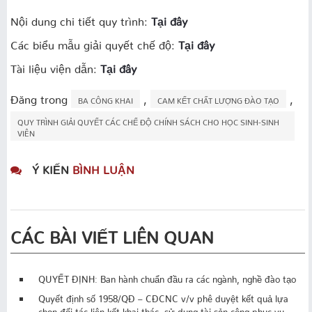
Nội dung chi tiết quy trình:
Tại đây
Các biểu mẫu giải quyết chế độ:
Tại đây
Tài liệu viện dẫn:
Tại đây
Đăng trong
,
,
BA CÔNG KHAI
CAM KẾT CHẤT LƯỢNG ĐÀO TẠO
QUY TRÌNH GIẢI QUYẾT CÁC CHẾ ĐỘ CHÍNH SÁCH CHO HỌC SINH-SINH
VIÊN
Ý KIẾN
BÌNH LUẬN
CÁC BÀI VIẾT LIÊN QUAN
QUYẾT ĐỊNH: Ban hành chuẩn đầu ra các ngành, nghề đào tạo
Quyết định số 1958/QĐ – CĐCNC v/v phê duyệt kết quả lựa
chọn đối tác liên kết khai thác, sử dụng tài sản công phục vụ