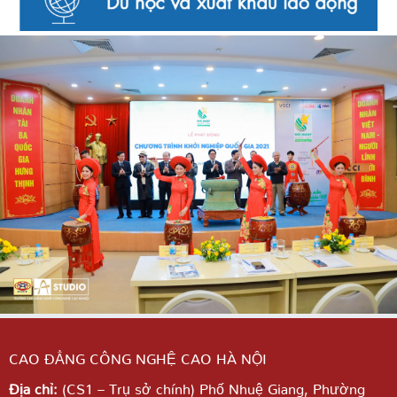
CAO ĐẲNG CÔNG NGHỆ CAO HÀ NỘI
Địa chỉ:
(CS1 – Trụ sở chính) Phố Nhuệ Giang,
Phường