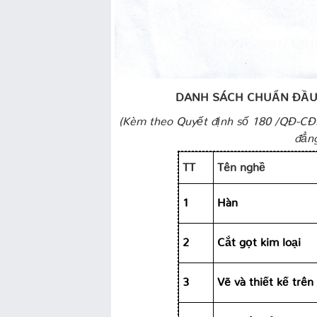
DANH SÁCH CH
UẨN ĐẦ
(Kèm theo Quyết định số
180
/QĐ-CĐN
đẳn
TT
Tên nghề
1
Hàn
2
Cắt gọt kim loại
3
Vẽ và thiết kế trên