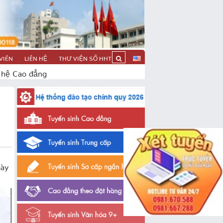
VIÊN
LIÊN HỆ
THƯ VIỆN SỐ HHT
 hệ Cao đẳng
gày