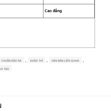
Cao đẳng
,
,
,
CHUẨN ĐẦU RA
KHẢO THÍ
VĂN BẢN LIÊN QUAN
ÀO TẠO
N