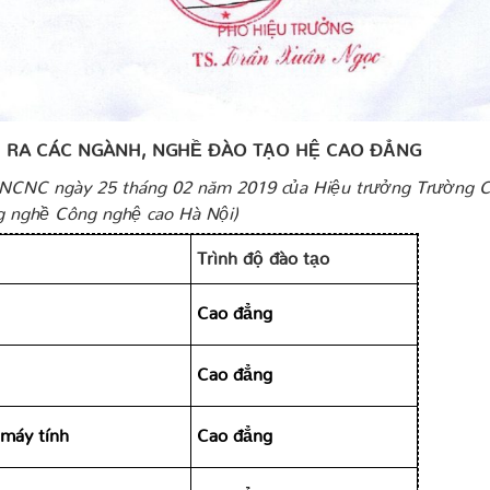
U RA
CÁC
NGÀNH,
NGHỀ
ĐÀO TẠO HỆ CAO ĐẲNG
CNC ngày 25 tháng 02
năm 20
19
của
Hiệu
trưởng Trường 
g nghề Công nghệ cao Hà Nội)
Trình độ đào tạo
Cao đẳng
Cao đẳng
 máy tính
Cao đẳng