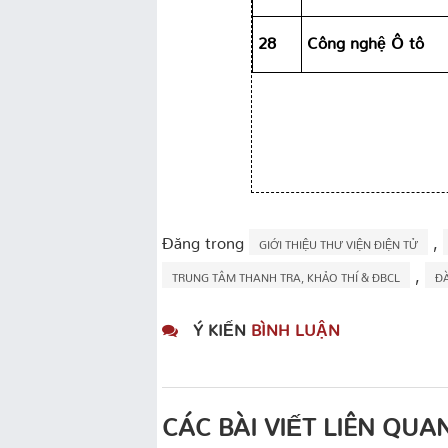
28
Công nghệ Ô tô
Đăng trong
,
GIỚI THIỆU THƯ VIỆN ĐIỆN TỬ
,
TRUNG TÂM THANH TRA, KHẢO THÍ & ĐBCL
Đ
Ý KIẾN
BÌNH LUẬN
CÁC BÀI VIẾT LIÊN QUA