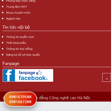
Trung tâm HHT
Khoa chuyên môn
Ngành học
Tin tức nội bộ
Thông tin tuyển sinh
Thời khóa biểu
Thông tin học bổng
Đăng ký hồ sơ trực tuyến
Fanpage
0981670588
©2025 Trường Cao đẳng Công nghệ cao Hà Nội.
0981667288