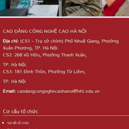
CAO ĐẲNG CÔNG NGHỆ CAO HÀ NỘI
Địa chỉ:
(CS1 – Trụ sở chính) Phố Nhuệ Giang,
Phường
Xuân Phương, TP. Hà Nội.
CS2: 268 Vũ Hữu, Phường Thanh Xuân,
TP. Hà Nội.
CS3: 181 Đình Thôn, Phường Từ Liêm,
TP. Hà Nội
Email:
caodangcongnghecaohanoi@hht.edu.vn
Cơ cấu tổ chức
Sơ đồ tổ chức
Phòng ban chức năng