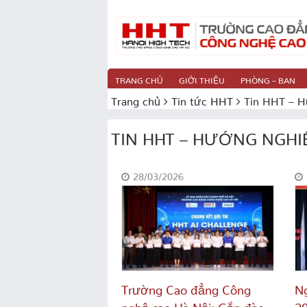
TRANG CHỦ
GIỚI THIỆU
PHÒNG – BAN
Trang chủ
Tin tức HHT
Tin HHT – H
TIN HHT – HƯỚNG NGHI
28/03/2026
Trường Cao đẳng Công
Ng
nghệ cao Hà Nội: Gắn đào
20