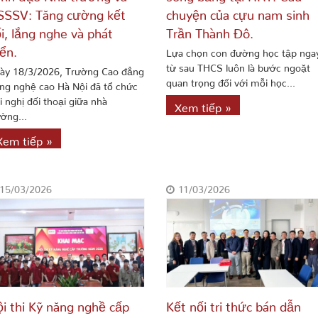
SSSV: Tăng cường kết
chuyện của cựu nam sinh
i, lắng nghe và phát
Trần Thành Đô.
iển.
Lựa chọn con đường học tập nga
từ sau THCS luôn là bước ngoặt
ày 18/3/2026, Trường Cao đẳng
quan trọng đối với mỗi học...
ng nghệ cao Hà Nội đã tổ chức
i nghị đối thoại giữa nhà
Xem tiếp »
ường...
Xem tiếp »
15/03/2026
11/03/2026
i thi Kỹ năng nghề cấp
Kết nối tri thức bán dẫn