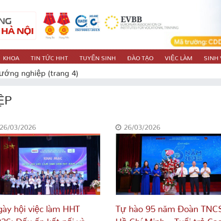
KHOA
TIN TỨC HHT
TUYỂN SINH
ĐÀO TẠO
VIỆC LÀM
SINH 
ướng nghiệp
(trang 4)
ỆP
26/03/2026
26/03/2026
ày hội việc làm HHT
Tự hào 95 năm Đoàn TNC
26: Dấu ấn kết nối và
Hồ Chí Minh – Tuổi trẻ Ca