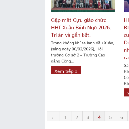
Gặp mặt Cựu giáo chức
HH
HHT Xuân Bính Ngọ 2026:
RI
Tri ân và gắn kết.
cư
Do
Trong không khí se lạnh đầu Xuân,
(sáng ngày 06/02/2026), Hội
nh
trường Cơ sở 2 – Trường Cao
ca
đẳng Công...
Sá
Xem tiếp »
Ri
Cô
Rik
←
1
2
3
4
5
6