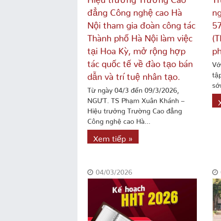
đẳng Công nghệ cao Hà
ng
Nội tham gia đoàn công tác
57
Thành phố Hà Nội làm việc
(T
tại Hoa Kỳ, mở rộng hợp
ph
tác quốc tế về đào tạo bán
Vớ
tậ
dẫn và trí tuệ nhân tạo.
sớ
Từ ngày 04/3 đến 09/3/2026,
NGƯT. TS Phạm Xuân Khánh –
Hiệu trưởng Trường Cao đẳng
Công nghệ cao Hà...
Xem tiếp »
04/03/2026