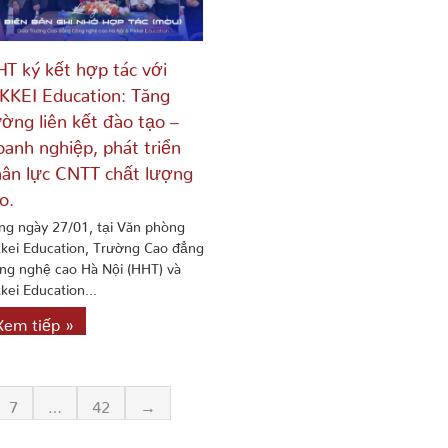
T ký kết hợp tác với
KKEI Education: Tăng
ờng liên kết đào tạo –
anh nghiệp, phát triển
ân lực CNTT chất lượng
o.
ng ngày 27/01, tại Văn phòng
kkei Education, Trường Cao đẳng
ng nghệ cao Hà Nội (HHT) và
kei Education...
Xem tiếp »
7
…
42
→