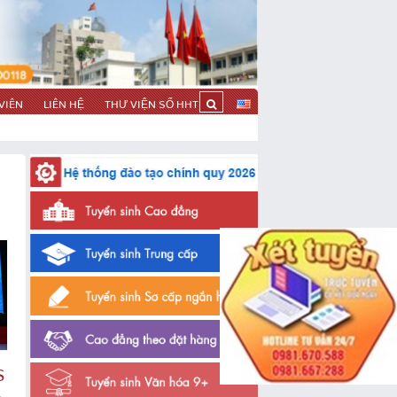
VIÊN
LIÊN HỆ
THƯ VIỆN SỐ HHT
S
o