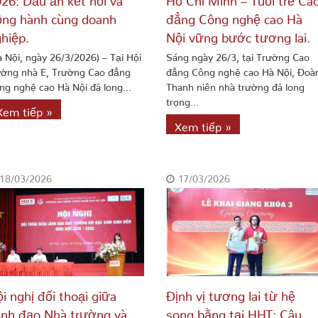
ng hành cùng doanh
đẳng Công nghệ cao Hà
hiệp.
Nội vững bước tương lai.
à Nội, ngày 26/3/2026) – Tại Hội
Sáng ngày 26/3, tại Trường Cao
ường nhà E, Trường Cao đẳng
đẳng Công nghệ cao Hà Nội, Đoà
ng nghệ cao Hà Nội đã long...
Thanh niên nhà trường đã long
trọng...
Xem tiếp »
Xem tiếp »
18/03/2026
17/03/2026
i nghị đối thoại giữa
Định vị tương lai từ hệ
nh đạo Nhà trường và
song bằng tại HHT: Câu