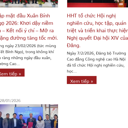
p mặt đầu Xuân Bính
HHT tổ chức Hội nghị
ọ 2026: Khơi dậy niềm
nghiên cứu, học tập, quán
n – Kết nối ý chí – Mở ra
triệt và triển khai thực hiệ
ặng đường tăng tốc mới.
Nghị quyết Đại hội XIV của
Đảng.
ng ngày 23/02/2026 (tức mùng
Tết Bính Ngọ), trong không khí
Ngày 7/2/2026, Đảng bộ Trường
n ràng những ngày đầu xuân,
Cao đẳng Công nghệ cao Hà Nội
ường Cao...
đã tổ chức Hội nghị nghiên cứu,
học...
Xem tiếp »
Xem tiếp »
28/01/2026