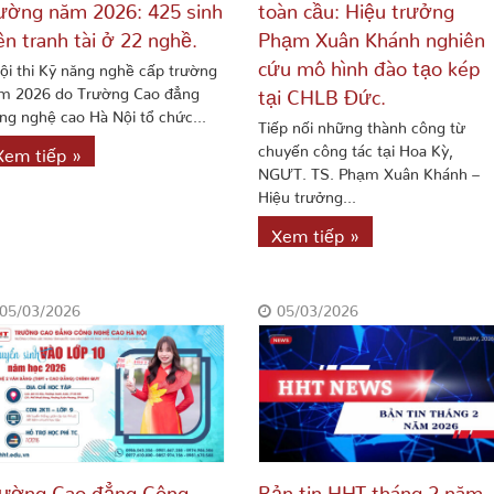
ường năm 2026: 425 sinh
toàn cầu: Hiệu trưởng
ên tranh tài ở 22 nghề.
Phạm Xuân Khánh nghiên
cứu mô hình đào tạo kép
ội thi Kỹ năng nghề cấp trường
m 2026 do Trường Cao đẳng
tại CHLB Đức.
ng nghệ cao Hà Nội tổ chức...
Tiếp nối những thành công từ
chuyến công tác tại Hoa Kỳ,
Xem tiếp »
NGƯT. TS. Phạm Xuân Khánh –
Hiệu trưởng...
Xem tiếp »
05/03/2026
05/03/2026
rường Cao đẳng Công
Bản tin HHT tháng 2 năm