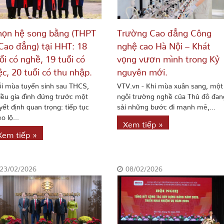
ọn hệ song bằng (THPT
Trường Cao đẳng Công
Cao đẳng) tại HHT: 18
nghệ cao Hà Nội – Khát
ổi có nghề, 19 tuổi có
vọng vươn mình trong Kỷ
ệc, 20 tuổi có thu nhập.
nguyên mới.
i mùa tuyển sinh sau THCS,
VTV.vn - Khi mùa xuân sang, một
iều gia đình đứng trước một
ngôi trường nghề của Thủ đô đan
yết định quan trọng: tiếp tục
sải những bước đi mạnh mẽ,...
o lộ...
Xem tiếp »
Xem tiếp »
23/02/2026
08/02/2026