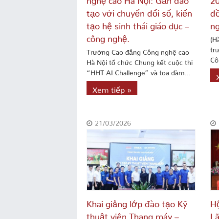
tạo với chuyển đổi số, kiến
đồ
tạo hệ sinh thái giáo dục –
ng
công nghệ.
(H
tr
Trường Cao đẳng Công nghệ cao
Cô
Hà Nội tổ chức Chung kết cuộc thi
“HHT AI Challenge” và tọa đàm...
Xem tiếp »
21/03/2026
Khai giảng lớp đào tạo Kỹ
Hộ
thuật viên Thang máy –
Lã