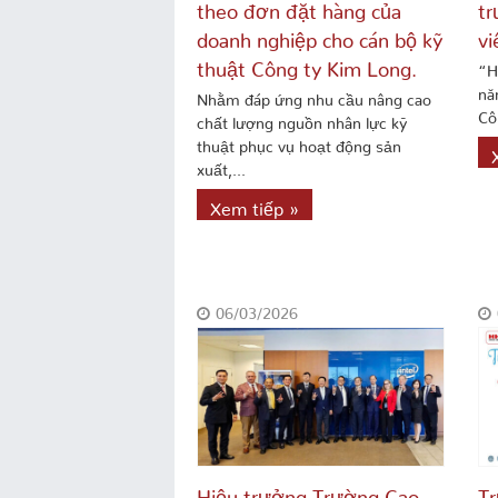
theo đơn đặt hàng của
tr
doanh nghiệp cho cán bộ kỹ
vi
thuật Công ty Kim Long.
“H
nă
Nhằm đáp ứng nhu cầu nâng cao
Cô
chất lượng nguồn nhân lực kỹ
thuật phục vụ hoạt động sản
xuất,...
Xem tiếp »
06/03/2026
Hiệu trưởng Trường Cao
T