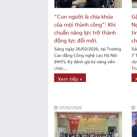
“Con người là chìa khóa
Gặ
của mọi thành công”: Khi
Ng
chuẩn năng lực trở thành
ti
động lực đổi mới.
ch
Sáng ngày 26/02/2026, tại Trường
Sá
Cao đẳng Công nghệ cao Hà Nội
7 
(HHT); Kỳ đánh giá kỹ năng viên
rộ
chức,...
Tr
Xem tiếp »
07/02/2026