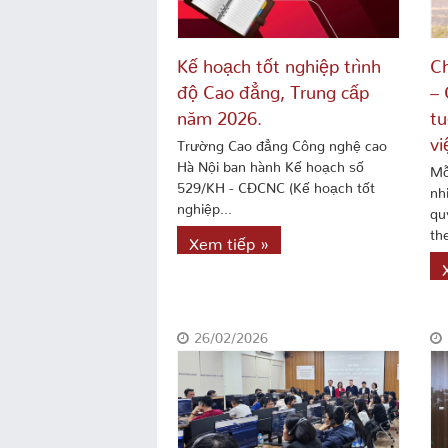
Kế hoạch tốt nghiệp trình
Ch
độ Cao đẳng, Trung cấp
– 
năm 2026.
tu
vi
Trường Cao đẳng Công nghệ cao
Hà Nội ban hành Kế hoạch số
Mỗ
529/KH - CĐCNC (Kế hoạch tốt
nh
nghiệp...
qu
the
Xem tiếp »
26/02/2026