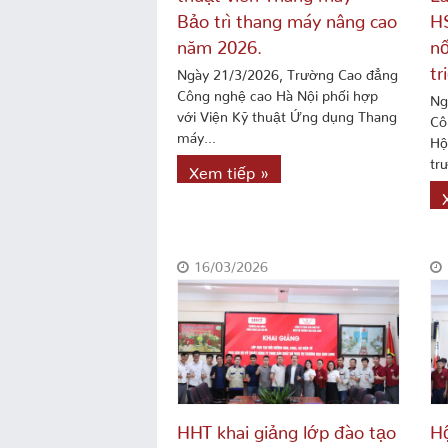
Bảo trì thang máy nâng cao
H
năm 2026.
nố
tr
Ngày 21/3/2026, Trường Cao đẳng
Công nghệ cao Hà Nội phối hợp
Ng
với Viện Kỹ thuật Ứng dụng Thang
Cô
máy...
Hộ
tr
Xem tiếp »
16/03/2026
HHT khai giảng lớp đào tạo
Hộ