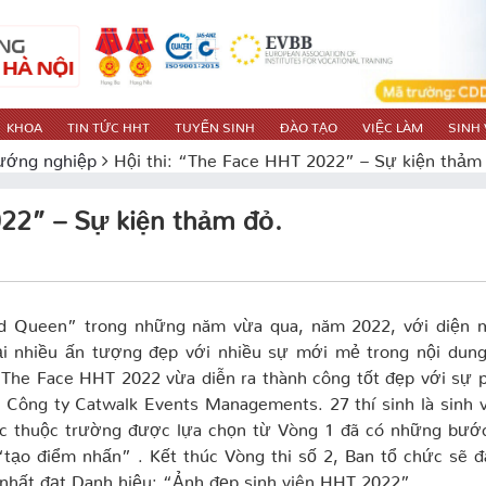
KHOA
TIN TỨC HHT
TUYỂN SINH
ĐÀO TẠO
VIỆC LÀM
SINH 
ướng nghiệp
Hội thi: “The Face HHT 2022” – Sự kiện thảm
022” – Sự kiện thảm đỏ.
and Queen” trong những năm vừa qua, năm 2022, với diện 
ại nhiều ấn tượng đẹp với nhiều sự mới mẻ trong nội dung
 The Face HHT 2022 vừa diễn ra thành công tốt đẹp với sự 
 Công ty Catwalk Events Managements. 27 thí sinh là sinh 
c thuộc trường được lựa chọn từ Vòng 1 đã có những bước
“tạo điểm nhấn” . Kết thúc Vòng thi số 2, Ban tổ chức sẽ 
p nhất đạt Danh hiệu: “Ảnh đẹp sinh viên HHT 2022”.