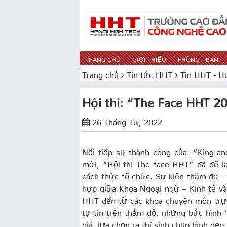
TRANG CHỦ
GIỚI THIỆU
PHÒNG – BAN
Trang chủ
Tin tức HHT
Tin HHT - H
Hội thi: “The Face HHT 2
26 Tháng Tư, 2022
Nối tiếp sự thành công của: “King 
mới, “Hội thi The face HHT” đã để l
cách thức tổ chức. Sự kiện thảm đỏ –
hợp giữa Khoa Ngoại ngữ – Kinh tế và
HHT đến từ các khoa chuyên môn trự
tự tin trên thảm đỏ, những bức hình 
giá, lựa chọn ra thí sinh chụp hình đẹ