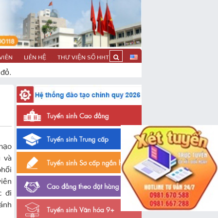
VIÊN
LIÊN HỆ
THƯ VIỆN SỐ HHT
 đỏ.
mạo
 và
phối
viên
 đi
đánh