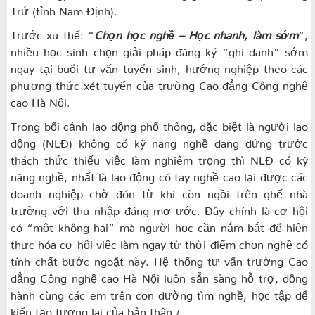
Trứ (tỉnh Nam Định).
Trước xu thế: “
Chọn học nghề – Học nhanh, làm sớm
“,
nhiều học sinh chọn giải pháp đăng ký “ghi danh” sớm
ngay tại buổi tư vấn tuyển sinh, hướng nghiệp theo các
phương thức xét tuyển của trường Cao đẳng Công nghệ
cao Hà Nội.
Trong bối cảnh lao động phổ thông, đặc biệt là người lao
động (NLĐ) không có kỹ năng nghề đang đứng trước
thách thức thiếu việc làm nghiêm trọng thì NLĐ có kỹ
năng nghề, nhất là lao động có tay nghề cao lại được các
doanh nghiệp chờ đón từ khi còn ngồi trên ghế nhà
trường với thu nhập đáng mơ ước. Đây chính là cơ hội
có “một không hai” mà người học cần nắm bắt để hiện
thực hóa cơ hội việc làm ngay từ thời điểm chọn nghề có
tính chất bước ngoặt này. Hệ thống tư vấn trường Cao
đẳng Công nghệ cao Hà Nội luôn sẵn sàng hỗ trợ, đồng
hành cùng các em trên con đường tìm nghề, học tập để
kiến tạo tương lai của bản thân./.