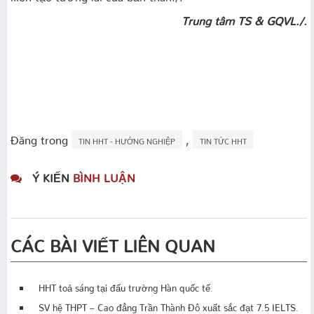
Trung tâm TS & GQVL./.
Đăng trong
,
TIN HHT - HƯỚNG NGHIỆP
TIN TỨC HHT
Ý KIẾN
BÌNH LUẬN
CÁC BÀI VIẾT LIÊN QUAN
HHT toả sáng tại đấu trường Hàn quốc tế.
SV hệ THPT – Cao đẳng Trần Thành Đô xuất sắc đạt 7.5 IELTS.