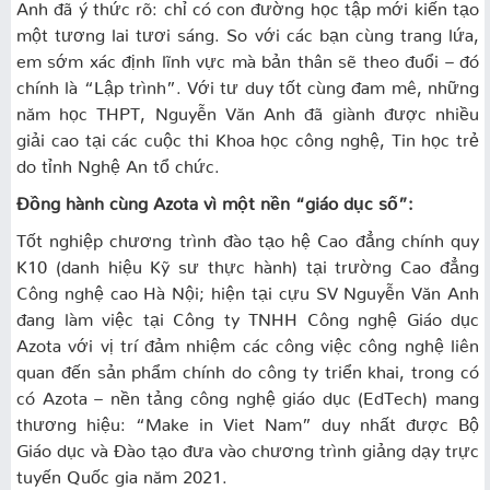
Anh đã ý thức rõ: chỉ có con đường học tập mới kiến tạo
một tương lai tươi sáng. So với các bạn cùng trang lứa,
em sớm xác định lĩnh vực mà bản thân sẽ theo đuổi – đó
chính là “Lập trình”. Với tư duy tốt cùng đam mê, những
năm học THPT, Nguyễn Văn Anh đã giành được nhiều
giải cao tại các cuộc thi Khoa học công nghệ, Tin học trẻ
do tỉnh Nghệ An tổ chức.
Đồng hành cùng Azota vì một nền “giáo dục số”:
Tốt nghiệp chương trình đào tạo hệ Cao đẳng chính quy
K10 (danh hiệu Kỹ sư thực hành) tại trường Cao đẳng
Công nghệ cao Hà Nội; hiện tại cựu SV Nguyễn Văn Anh
đang làm việc tại Công ty TNHH Công nghệ Giáo dục
Azota với vị trí đảm nhiệm các công việc công nghệ liên
quan đến sản phẩm chính do công ty triển khai, trong có
có Azota – nền tảng công nghệ giáo dục (EdTech) mang
thương hiệu: “Make in Viet Nam” duy nhất được Bộ
Giáo dục và Đào tạo đưa vào chương trình giảng dạy trực
tuyến Quốc gia năm 2021.