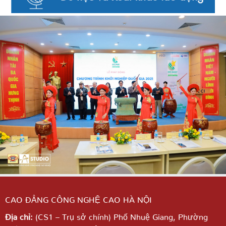
CAO ĐẲNG CÔNG NGHỆ CAO HÀ NỘI
Địa chỉ:
(CS1 – Trụ sở chính) Phố Nhuệ Giang,
Phường