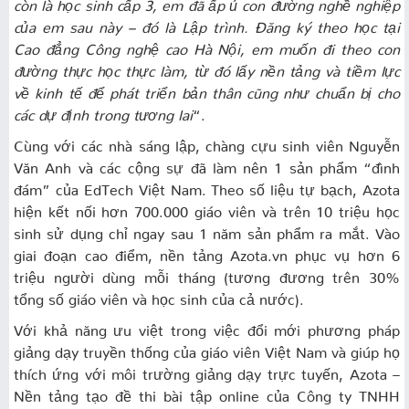
còn là học sinh cấp 3, em đã ấp ủ con đường nghề nghiệp
của em sau này – đó là Lập trình. Đăng ký theo học tại
Cao đẳng Công nghệ cao Hà Nội, em muốn đi theo con
đường thực học thực làm, từ đó lấy nền tảng và tiềm lực
về kinh tế để phát triển bản thân cũng như chuẩn bị cho
các dự định trong tương lai
“.
Cùng với các nhà sáng lập, chàng cựu sinh viên Nguyễn
Văn Anh và các cộng sự đã làm nên 1 sản phẩm “đình
đám” của EdTech Việt Nam. Theo số liệu tự bạch, Azota
hiện kết nối hơn 700.000 giáo viên và trên 10 triệu học
sinh sử dụng chỉ ngay sau 1 năm sản phẩm ra mắt. Vào
giai đoạn cao điểm, nền tảng Azota.vn phục vụ hơn 6
triệu người dùng mỗi tháng (tương đương trên 30%
tổng số giáo viên và học sinh của cả nước).
Với khả năng ưu việt trong việc đổi mới phương pháp
giảng dạy truyền thống của giáo viên Việt Nam và giúp họ
thích ứng với môi trường giảng dạy trực tuyến, Azota –
Nền tảng tạo đề thi bài tập online của Công ty TNHH