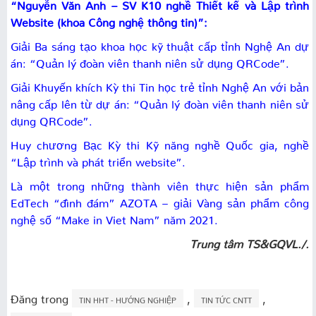
“Nguyễn Văn Anh – SV K10 nghề Thiết kế và Lập trình
Website (khoa Công nghệ thông tin)”:
Giải Ba sáng tạo khoa học kỹ thuật cấp tỉnh Nghệ An dự
án: “Quản lý đoàn viên thanh niên sử dụng QRCode”.
Giải Khuyến khích Kỳ thi Tin học trẻ tỉnh Nghệ An với bản
nâng cấp lên từ dự án: “Quản lý đoàn viên thanh niên sử
dụng QRCode”.
Huy chương Bạc Kỳ thi Kỹ năng nghề Quốc gia, nghề
“Lập trình và phát triển website”.
Là một trong những thành viên thực hiện sản phẩm
EdTech “đình đám” AZOTA – giải Vàng sản phẩm công
nghệ số “Make in Viet Nam” năm 2021.
Trung tâm TS&GQVL./.
Đăng trong
,
,
TIN HHT - HƯỚNG NGHIỆP
TIN TỨC CNTT