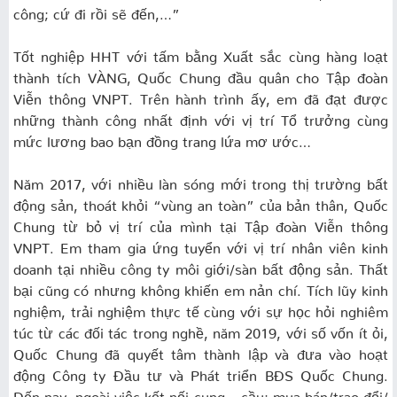
công; cứ đi rồi sẽ đến,…”
Tốt nghiệp HHT với tấm bằng Xuất sắc cùng hàng loạt
thành tích VÀNG, Quốc Chung đầu quân cho Tập đoàn
Viễn thông VNPT. Trên hành trình ấy, em đã đạt được
những thành công nhất định với vị trí Tổ trưởng cùng
mức lương bao bạn đồng trang lứa mơ ước…
Năm 2017, với nhiều làn sóng mới trong thị trường bất
động sản, thoát khỏi “vùng an toàn” của bản thân, Quốc
Chung từ bỏ vị trí của mình tại Tập đoàn Viễn thông
VNPT. Em tham gia ứng tuyển với vị trí nhân viên kinh
doanh tại nhiều công ty môi giới/sàn bất động sản. Thất
bại cũng có nhưng không khiến em nản chí. Tích lũy kinh
nghiệm, trải nghiệm thực tế cùng với sự học hỏi nghiêm
túc từ các đối tác trong nghề, năm 2019, với số vốn ít ỏi,
Quốc Chung đã quyết tâm thành lập và đưa vào hoạt
động Công ty Đầu tư và Phát triển BĐS Quốc Chung.
Đến nay, ngoài việc kết nối cung – cầu; mua bán/trao đổi/