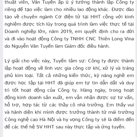
thuật viên, Văn Tuyến ấp ủ ý tưởng thành lập Công ty
riêng để tạo việc làm cho nhiều lao động khác. Được đào
tạo về chuyên ngành Cơ điện tử tại HHT cộng với kinh
nghiệm được tích lũy trong quá trình làm việc thực tế tại
Doanh nghiệp lớn, năm 2019, em quyết định cho ra đời
và đi vào hoạt động Công ty TNHH CNC Thiên Long Vina
do Nguyễn Văn Tuyến làm Giám đốc điều hành.
Lý giải cho việc này, Tuyến tâm sự: Công ty được thành
lập hoạt động về lĩnh vực gia công cơ khí, xử lý và tráng
phủ kim loại. Tất cả những kiến thức, kỹ năng nghề em
được học tập tại HHT đã giúp em tự tin dẫn dắt và duy
trì tốt hoạt động của Công ty. Hàng ngày, trong hoạt
động kinh doanh sản xuất, em vẫn nhận được sự tư vấn,
hỗ trợ, hợp tác từ các thầy cô nhà trường. Em thấy vui
và hãnh diện khi mình được trưởng thành từ mái trường
Công nghệ cao Hà Nội và hy vọng Công ty sẽ là điểm đến
để các thế hệ SV HHT sau này thực tập và ứng tuyển.