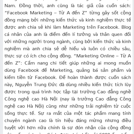
Nam. Đồng thời, anh cũng là tác giả của cuốn sách:
“Facebook Marketing – Từ A đến Z” từng gây sốt cộng
đồng mạng bởi những kiến thức và kinh nghiệm thực tế
được anh chia sẻ khi làm Marketing trên Facebook. Blog
cá nhân của anh là điểm đến lí tưởng và thân quen đối
với những người trong ngành, cũng bởi kiến thức và kinh
nghiệm mà anh chia sẻ dễ hiểu và luôn có chiều sâu,
thực sự có ích cho cộng đồng. “Marketing Online – Từ A
đến Z”: Cẩm nang chi tiết giúp những ai mong muốn
dùng Facebook để Marketing, quảng bá sản phẩm và
kiếm tiền từ Facebook. Để hoàn thành được cuốn sách
này, Nguyễn Trung Đức đã dùng nhiều kiến thức tích lũy
được trong quá trình học tập tại trường Cao đẳng nghề
Công nghệ cao Hà Nội (nay là trường Cao đẳng Công
nghệ cao Hà Nội) cũng như những trải nghiệm từ cuộc
sống thực tế. Sự ra mắt của một tác phẩm mang tính
chuyên ngành cao là tín hiệu đáng mừng nhưng điều
tuyệt vời hơn nữa chính là sự đón nhận của cộng đồng
với cuốn sách này. Sách được bán hết với 5000 ấn phẩm