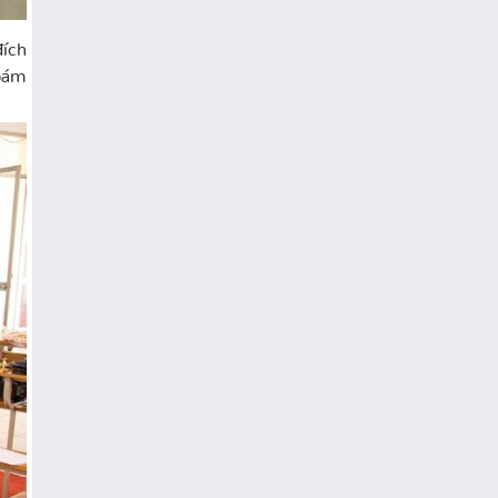
đích
 bám