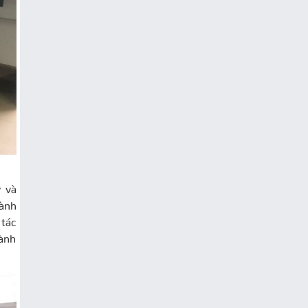
y và
hành
tác
ành