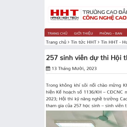
TRANG CHỦ
GIỚI THIỆU
PHÒNG – BAN
Trang chủ
Tin tức HHT
Tin HHT - H
257 sinh viên dự thi Hội
13 Tháng Mười, 2023
Trong không khí sôi nổi chào mừng K
hiện Kế hoạch số 1136/KH – CĐCNC ng
2023; Hội thi kỹ năng nghề trường Ca
tham gia của 257 học sinh – sinh viên