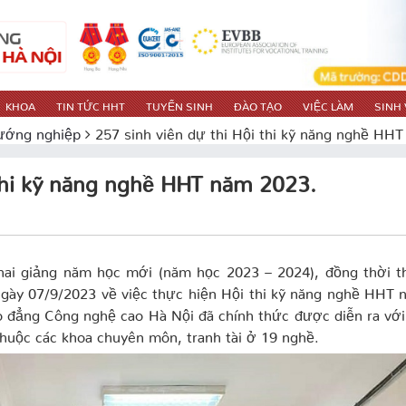
KHOA
TIN TỨC HHT
TUYỂN SINH
ĐÀO TẠO
VIỆC LÀM
SINH 
ướng nghiệp
257 sinh viên dự thi Hội thi kỹ năng nghề HH
 thi kỹ năng nghề HHT năm 2023.
hai giảng năm học mới (năm học 2023 – 2024), đồng thời t
ày 07/9/2023 về việc thực hiện Hội thi kỹ năng nghề HHT 
o đẳng Công nghệ cao Hà Nội đã chính thức được diễn ra vớ
 thuộc các khoa chuyên môn, tranh tài ở 19 nghề.