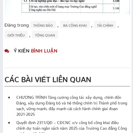
Đăng trong
,
,
,
THÔNG BÁO
BA CÔNG KHAI
TÀI CHÍNH
,
GIỚI THIỆU
TỔNG QUAN
Ý KIẾN
BÌNH LUẬN
CÁC BÀI VIẾT LIÊN QUAN
CHƯƠNG TRÌNH Tăng cường công tác xây dựng, chỉnh đốn
Đảng, xây dựng Đảng bộ và hệ thống chính trị Thành phố trong
sạch, vững mạnh; đẩy mạnh cải cách hành chính giai đoạn
2021-2025
Quyết định 2311/QĐ – CĐCNC v/v công bố công khai điều
chỉnh dự toán ngân sách năm 2025 của Trường Cao đẳng Công
nghệ cao Hà Nội.