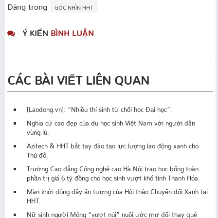
Đăng trong
GÓC NHÌN HHT
Ý KIẾN
BÌNH LUẬN
CÁC BÀI VIẾT LIÊN QUAN
[Laodong.vn]: “Nhiều thí sinh từ chối học Đại học”.
Nghĩa cử cao đẹp của du học sinh Việt Nam với người dân
vùng lũ.
Azitech & HHT bắt tay đào tạo lực lượng lao động xanh cho
Thủ đô.
Trường Cao đẳng Công nghệ cao Hà Nội trao học bổng toàn
phần trị giá 6 tỷ đồng cho học sinh vượt khó tỉnh Thanh Hóa.
Màn khởi động đầy ấn tượng của Hội thảo Chuyển đổi Xanh tại
HHT.
Nữ sinh người Mông “vượt núi” nuôi ước mơ đổi thay quê