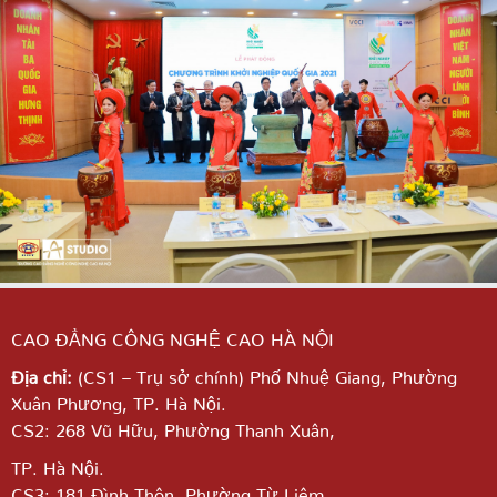
CAO ĐẲNG CÔNG NGHỆ CAO HÀ NỘI
Địa chỉ:
(CS1 – Trụ sở chính) Phố Nhuệ Giang,
Phường
Xuân Phương, TP. Hà Nội.
CS2: 268 Vũ Hữu, Phường Thanh Xuân,
TP. Hà Nội.
CS3: 181 Đình Thôn, Phường Từ Liêm,