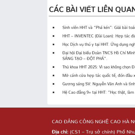
CÁC BÀI VIẾT LIÊN QUA
Sinh viên HHT và “Phá kén”: Giải bài to
HHT – INVENTEC (Đài Loan): Hợp tác địn
Học Dịch vụ thú y tại HHT: Ứng dụng ngh
Đại hội Đại biểu Đoàn TNCS Hồ Chí Mi
SÁNG TẠO – ĐỘT PHÁ”.
Thủ khoa HHT 2025: Vì sao không chọn Đ
Mở cánh cửa hợp tác quốc tế, đón đầu x
Gương sáng SV: Nguyễn Văn Anh và tình 
Hệ Cao đẳng 9+ tại HHT: “Học thật, làm 
CAO ĐẲNG CÔNG NGHỆ CAO HÀ N
Địa chỉ:
(CS1 – Trụ sở chính) Phố Nh