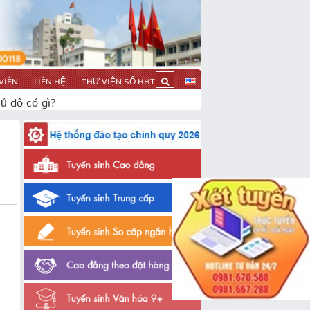
VIÊN
LIÊN HỆ
THƯ VIỆN SỐ HHT
ủ đô có gì?