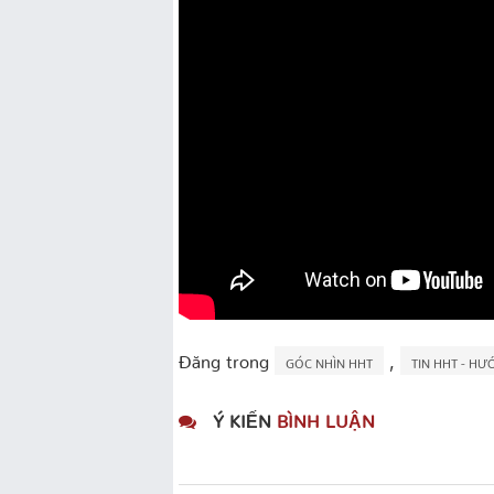
Đăng trong
,
GÓC NHÌN HHT
TIN HHT - H
Ý KIẾN
BÌNH LUẬN