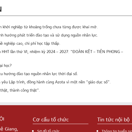
N
án khởi nghiệp từ khoảng trống chưa từng được khai mở.
h hướng phát triển đào tạo và sử dụng nguồn nhân lực.
ề nghiệp cao, chi phí học tập thấp.
nh HHT lần thứ VI, nhiệm kỳ 2024 – 2027: “ĐOÀN KẾT – TIÊN PHONG –
ại học?
u hướng đào tạo nguồn nhân lực thời đại số.
yêu Lập trình, đồng hành cùng Azota vì một nền “giáo dục số”.
thật, thành công thật”.
ỘI
Cơ cấu tổ chức
Tin tức nội bộ
uệ Giang,
Sơ đồ tổ chức
Thông tin tuyển si