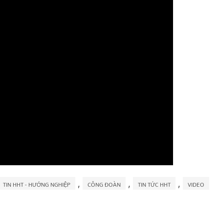
,
,
,
TIN HHT - HƯỚNG NGHIỆP
CÔNG ĐOÀN
TIN TỨC HHT
VIDEO