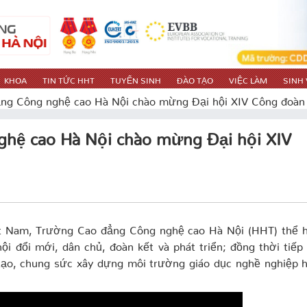
KHOA
TIN TỨC HHT
TUYỂN SINH
ĐÀO TẠO
VIỆC LÀM
SINH 
ng Công nghệ cao Hà Nội chào mừng Đại hội XIV Công đoàn
hệ cao Hà Nội chào mừng Đại hội XIV
t Nam, Trường Cao đẳng Công nghệ cao Hà Nội (HHT) thể h
ội đổi mới, dân chủ, đoàn kết và phát triển; đồng thời tiếp
 tạo, chung sức xây dựng môi trường giáo dục nghề nghiệp 