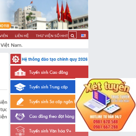
VIÊN
LIÊN HỆ
THƯ VIỆN SỐ HHT
 Việt Nam.
iện
 tục
hiện