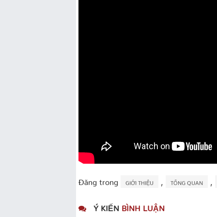
Đăng trong
,
,
GIỚI THIỆU
TỔNG QUAN
Ý KIẾN
BÌNH LUẬN