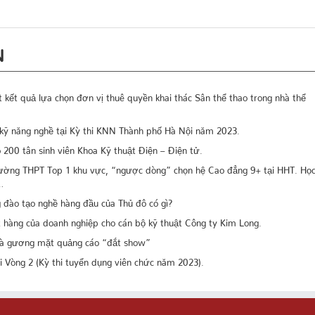
N
t quả lựa chọn đơn vị thuê quyền khai thác Sân thể thao trong nhà thể
” kỹ năng nghề tại Kỳ thi KNN Thành phố Hà Nội năm 2023.
00 tân sinh viên Khoa Kỹ thuật Điện – Điện tử.
rường THPT Top 1 khu vực, “ngược dòng” chọn hệ Cao đẳng 9+ tại HHT. Họ
…
đào tạo nghề hàng đầu của Thủ đô có gì?
t hàng của doanh nghiệp cho cán bộ kỹ thuật Công ty Kim Long.
 là gương mặt quảng cáo “đắt show”
hi Vòng 2 (Kỳ thi tuyển dụng viên chức năm 2023).