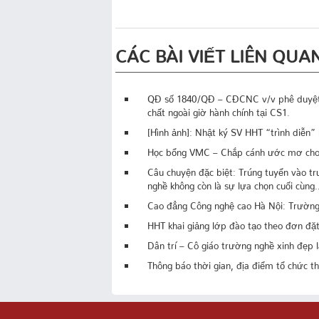
CÁC BÀI VIẾT LIÊN QUA
QĐ số 1840/QĐ – CĐCNC v/v phê duyệt kế
chất ngoài giờ hành chính tại CS1.
[Hình ảnh]: Nhật ký SV HHT “trình diễn
Học bổng VMC – Chắp cánh ước mơ cho 2
Câu chuyện đặc biệt: Trúng tuyển vào t
nghề không còn là sự lựa chọn cuối cùng
Cao đẳng Công nghệ cao Hà Nội: Trường 
HHT khai giảng lớp đào tạo theo đơn đặ
Dân trí – Cô giáo trường nghề xinh đẹp
Thông báo thời gian, địa điểm tổ chức t