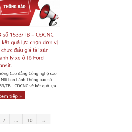
B số 1533/TB – CĐCNC
 kết quả lựa chọn đơn vị
 chức đấu giá tài sản
anh lý xe ô tô Ford
ansit.
ường Cao đẳng Công nghệ cao
 Nội ban hành Thông báo số
33/TB - CĐCNC về kết quả lựa...
Xem tiếp »
7
…
10
→