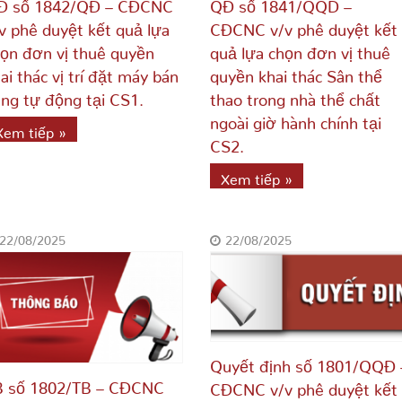
Đ số 1842/QĐ – CĐCNC
QĐ số 1841/QQD –
v phê duyệt kết quả lựa
CĐCNC v/v phê duyệt kết
ọn đơn vị thuê quyền
quả lựa chọn đơn vị thuê
ai thác vị trí đặt máy bán
quyền khai thác Sân thể
ng tự động tại CS1.
thao trong nhà thể chất
ngoài giờ hành chính tại
Xem tiếp »
CS2.
Xem tiếp »
22/08/2025
22/08/2025
Quyết định số 1801/QQĐ 
B số 1802/TB – CĐCNC
CĐCNC v/v phê duyệt kết