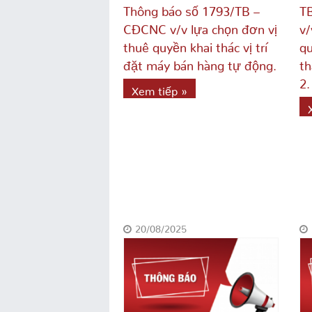
Thông báo số 1793/TB –
T
CĐCNC v/v lựa chọn đơn vị
v/
thuê quyền khai thác vị trí
qu
đặt máy bán hàng tự động.
th
2.
Xem tiếp »
20/08/2025