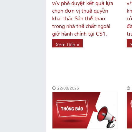
v/v phê duyệt kết quả lựa
v/
chọn đơn vị thuê quyền
kh
khai thác Sân thể thao
cô
trong nhà thể chất ngoài
đà
giờ hành chính tại CS1.
tr
Xem tiếp »
22/08/2025