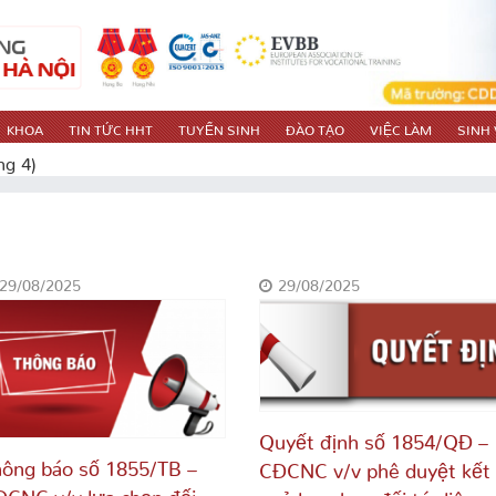
KHOA
TIN TỨC HHT
TUYỂN SINH
ĐÀO TẠO
VIỆC LÀM
SINH 
ng 4)
29/08/2025
29/08/2025
Quyết định số 1854/QĐ –
ông báo số 1855/TB –
CĐCNC v/v phê duyệt kết
CNC v/v lựa chọn đối
quả lựa chọn đối tác liên