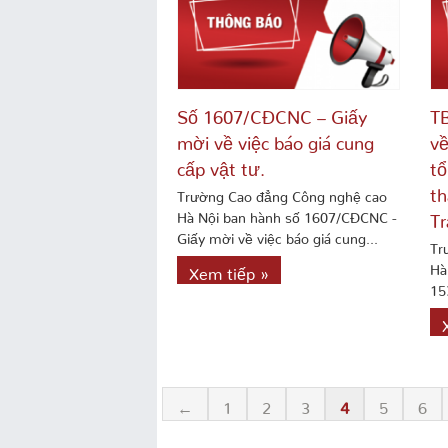
Số 1607/CĐCNC – Giấy
T
mời về việc báo giá cung
về
cấp vật tư.
tổ
th
Trường Cao đẳng Công nghệ cao
Hà Nội ban hành số 1607/CĐCNC -
Tr
Giấy mời về việc báo giá cung...
Tr
Hà
Xem tiếp »
15
←
1
2
3
4
5
6