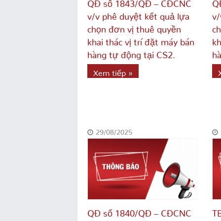
QĐ số 1843/QĐ – CĐCNC
Q
v/v phê duyệt kết quả lựa
v/
chọn đơn vị thuê quyền
ch
khai thác vị trí đặt máy bán
kh
hàng tự động tại CS2.
hà
Xem tiếp »
29/08/2025
QĐ số 1840/QĐ – CĐCNC
T