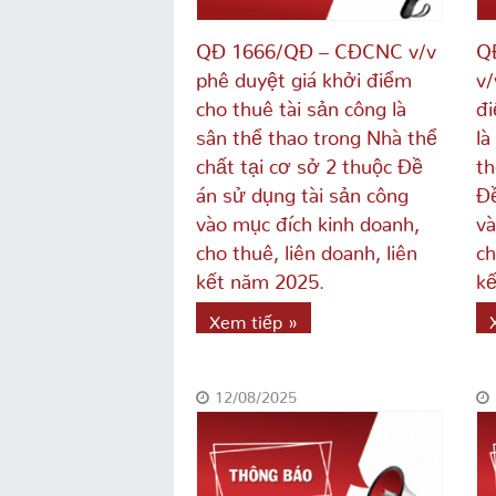
QĐ 1666/QĐ – CĐCNC v/v
Q
phê duyệt giá khởi điểm
v/
cho thuê tài sản công là
đi
sân thể thao trong Nhà thể
là
chất tại cơ sở 2 thuộc Đề
th
án sử dụng tài sản công
Đề
vào mục đích kinh doanh,
và
cho thuê, liên doanh, liên
ch
kết năm 2025.
kế
Xem tiếp »
12/08/2025