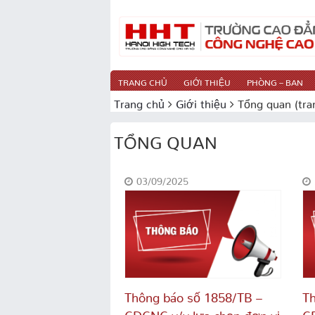
TRANG CHỦ
GIỚI THIỆU
PHÒNG – BAN
Trang chủ
Giới thiệu
Tổng quan
(tra
TỔNG QUAN
03/09/2025
Thông báo số 1858/TB –
Th
CĐCNC v/v lựa chọn đơn vị
CĐ