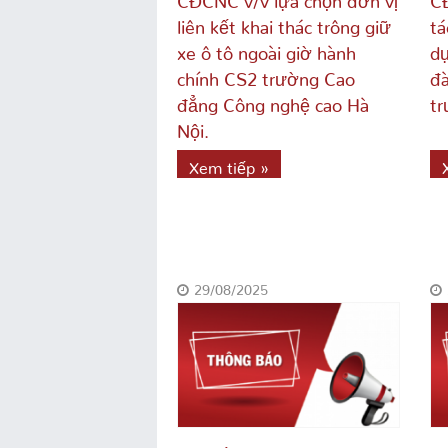
liên kết khai thác trông giữ
tá
xe ô tô ngoài giờ hành
dụ
chính CS2 trường Cao
đà
đẳng Công nghệ cao Hà
tr
Nội.
Xem tiếp »
29/08/2025