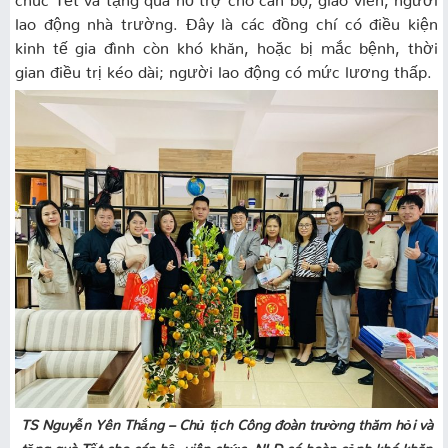
lao động nhà trường. Đây là các đồng chí có điều kiện
kinh tế gia đình còn khó khăn, hoặc bị mắc bệnh, thời
gian điều trị kéo dài; người lao động có mức lương thấp.
TS Nguyễn Yên Thắng – Chủ tịch Công đoàn trường thăm hỏi và
tặng quà Tết cho cán bộ, viên chức, NLĐ có hoàn cảnh khó khăn