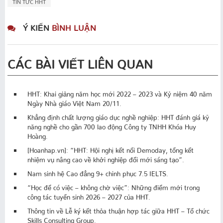
TIN TỨC HHT
Ý KIẾN
BÌNH LUẬN
CÁC BÀI VIẾT LIÊN QUAN
HHT: Khai giảng năm học mới 2022 – 2023 và Kỷ niệm 40 năm
Ngày Nhà giáo Việt Nam 20/11.
Khẳng định chất lượng giáo dục nghề nghiệp: HHT đánh giá kỹ
năng nghề cho gần 700 lao động Công ty TNHH Khóa Huy
Hoàng.
[Hoanhap.vn]: “HHT: Hội nghị kết nối Demoday, tổng kết
nhiệm vụ nâng cao về khởi nghiệp đổi mới sáng tạo”.
Nam sinh hệ Cao đẳng 9+ chinh phục 7.5 IELTS.
“Học để có việc – không chờ việc”: Những điểm mới trong
công tác tuyển sinh 2026 – 2027 của HHT.
Thông tin về Lễ ký kết thỏa thuận hợp tác giữa HHT – Tổ chức
Skills Consulting Group.