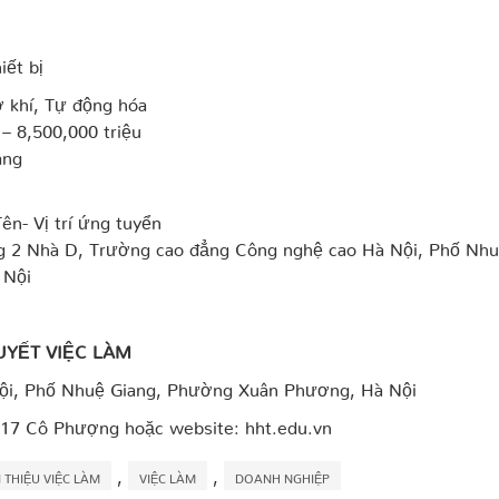
iết bị
 khí, Tự động hóa
 – 8,500,000 triệu
àng
ên- Vị trí ứng tuyển
ng 2 Nhà D, Trường cao đẳng Công nghệ cao Hà Nội, Phố Nh
 Nội
UYẾT VIỆC LÀM
ội, Phố Nhuệ Giang, Phường Xuân Phương, Hà Nội
17 Cô Phượng hoặc website: hht.edu.vn
,
,
I THIỆU VIỆC LÀM
VIỆC LÀM
DOANH NGHIỆP