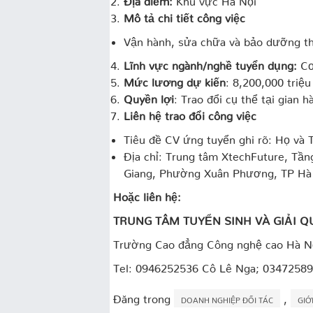
Mô tả chi tiết công việc
Vận hành, sửa chữa và bảo dưỡng th
Lĩnh vực ngành/nghề tuyển dụng:
Cơ
Mức lương dự kiến
: 8,200,000 triệu
Quyền lợi
: Trao đổi cụ thể tại gian h
Liên hệ trao đổi công việc
Tiêu đề CV ứng tuyển ghi rõ: Họ và T
Địa chỉ: Trung tâm XtechFuture, Tầ
Giang, Phường Xuân Phương, TP Hà
Hoặc liên hệ:
TRUNG TÂM TUYỂN SINH VÀ GIẢI Q
Trường Cao đẳng Công nghệ cao Hà N
Tel: 0946252536 Cô Lê Nga; 03472589
Đăng trong
,
DOANH NGHIỆP ĐỐI TÁC
GIỚ