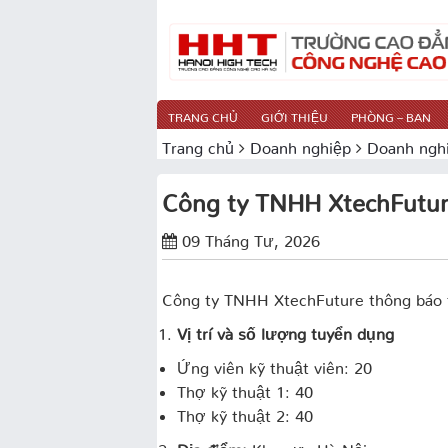
TRANG CHỦ
GIỚI THIỆU
PHÒNG – BAN
Trang chủ
Doanh nghiệp
Doanh nghi
Công ty TNHH XtechFutur
09 Tháng Tư, 2026
Công ty TNHH XtechFuture thông báo 
Vị trí và số lượng tuyển dụng
Ứng viên kỹ thuật viên: 20
Thợ kỹ thuật 1: 40
Thợ kỹ thuật 2: 40
Địa điểm:
Khu vực Hà Nội