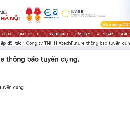
KHOA
TIN TỨC HHT
TUYỂN SINH
ĐÀO TẠO
VIỆC LÀM
SINH 
ệp đối tác
Công ty TNHH XtechFuture thông báo tuyển dụn
e thông báo tuyển dụng.
tuyển dụng: