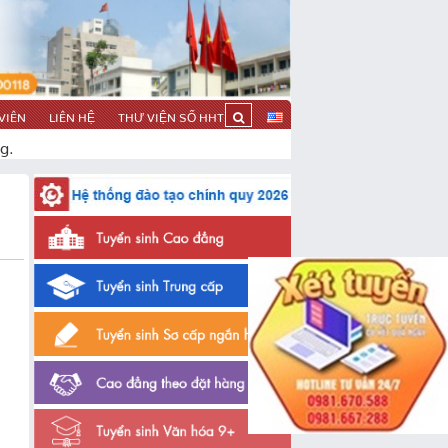
VIÊN
LIÊN HỆ
THƯ VIỆN SỐ HHT
g.