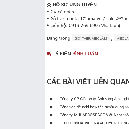
📩
HỒ SƠ ỨNG TUYỂN
• CV cá nhân
• Gửi về: contact@pma.vn / sales2@p
• Liên hệ: 0919 769 690 (Ms. Liên)
Đăng trong
,
GIỚI THIỆU VIỆC LÀM
VIỆC L
Ý KIẾN
BÌNH LUẬN
CÁC BÀI VIẾT LIÊN QUA
Công ty CP Giải pháp Ánh sáng Alis Ligh
Công văn đề nghị hợp tác tuyển dụng nh
Công ty MHI AEROSPACE Việt Nam thôn
Ô TÔ HONDA VIỆT NAM TUYỂN DỤNG 