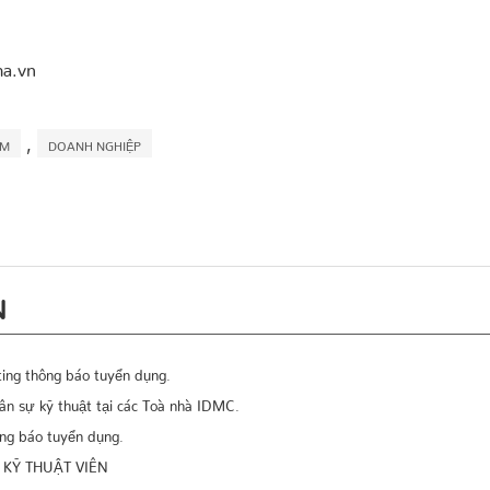
ma.vn
,
ÀM
DOANH NGHIỆP
N
ting thông báo tuyển dụng.
ân sự kỹ thuật tại các Toà nhà IDMC.
g báo tuyển dụng.
KỸ THUẬT VIÊN