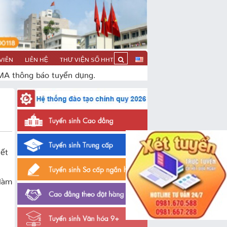
VIÊN
LIÊN HỆ
THƯ VIỆN SỐ HHT
MA thông báo tuyển dụng.
iết
 làm