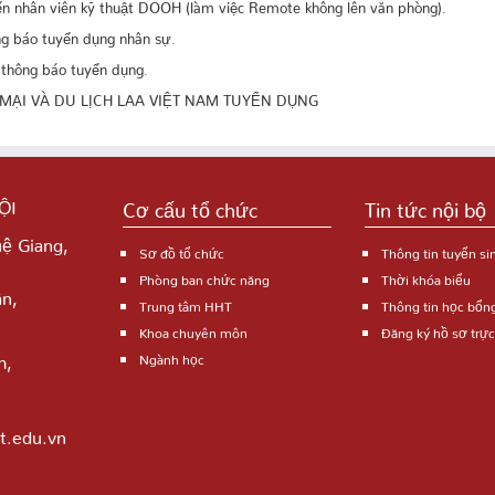
yển nhân viên kỹ thuật DOOH (làm việc Remote không lên văn phòng).
ng báo tuyển dụng nhân sự.
 thông báo tuyển dụng.
MẠI VÀ DU LỊCH LAA VIỆT NAM TUYỂN DỤNG
ỘI
Cơ cấu tổ chức
Tin tức nội bộ
uệ Giang,
Sơ đồ tổ chức
Thông tin tuyển si
Phòng ban chức năng
Thời khóa biểu
n,
Trung tâm HHT
Thông tin học bổn
Khoa chuyên môn
Đăng ký hồ sơ trực
m,
Ngành học
t.edu.vn