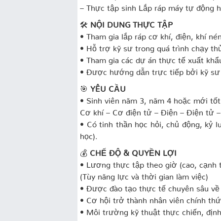
– Thực tập sinh Lắp ráp máy tự động 
🛠️
NỘI DUNG THỰC TẬP
• Tham gia lắp ráp cơ khí, điện, khí n
• Hỗ trợ kỹ sư trong quá trình chạy th
• Tham gia các dự án thực tế xuất khẩ
• Được hướng dẫn trực tiếp bởi kỹ sư
🎯
YÊU CẦU
• Sinh viên năm 3, năm 4 hoặc mới tốt
Cơ khí – Cơ điện tử – Điện – Điện tử 
• Có tinh thần học hỏi, chủ động, kỷ lu
học).
💰
CHẾ ĐỘ & QUYỀN LỢI
• Lương thực tập theo giờ (cao, cạnh 
(Tùy năng lực và thời gian làm việc)
• Được đào tạo thực tế chuyên sâu về
• Cơ hội trở thành nhân viên chính thứ
• Môi trường kỹ thuật thực chiến, định