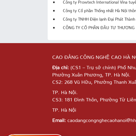
Công ty Prowtech International Vina tu
Công ty Cổ phần Thống nhất Hà Nội thô
Công ty TNHH Điện lạnh Đại Phát Thành
CÔNG TY CỔ PHẦN ĐẦU TƯ THƯƠNG 
CAO ĐẲNG CÔNG NGHỆ CAO HÀ N
Địa chỉ:
(CS1 – Trụ sở chính) Phố Nh
Phường Xuân Phương, TP. Hà Nội.
CS2: 268 Vũ Hữu, Phường Thanh Xuâ
TP. Hà Nội.
CS3: 181 Đình Thôn, Phường Từ Liê
TP. Hà Nội
Email:
caodangcongnghecaohanoi@hh