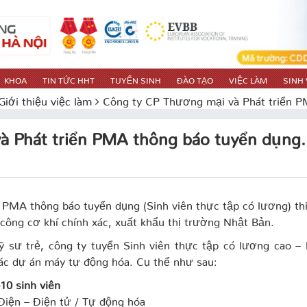
KHOA
TIN TỨC HHT
TUYỂN SINH
ĐÀO TẠO
VIỆC LÀM
SINH 
Giới thiệu việc làm
Công ty CP Thương mại và Phát triển P
à Phát triển PMA thông báo tuyển dụng.
PMA thông báo tuyển dụng (Sinh viên thực tập có lương) th
 công cơ khí chính xác, xuất khẩu thị trường Nhật Bản.
ỹ sư trẻ, công ty tuyển Sinh viên thực tập có lương cao –
 các dự án máy tự động hóa. Cụ thể như sau:
0 sinh viên
Điện – Điện tử / Tự động hóa