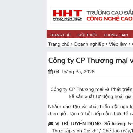
TRANG CHỦ
GIỚI THIỆU
PHÒNG – BAN
Trang chủ
Doanh nghiệp
Việc làm
Công ty CP Thương mại v
04 Tháng Ba, 2026
Công ty CP Thương mại và Phát triển 
kế sản xuất tự động hoá, gia
Nhằm đào tạo và phát triển đội ngũ k
theo giờ, tạo cơ hội tiếp cận thực tế
🎓
VỊ TRÍ TUYỂN DỤNG: Số lượng: 5–1
– Thực tập sinh Cơ khí / Chế tạo máy/