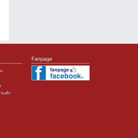
Fanpage
nh
g
 tuyến