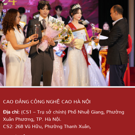
CAO ĐẲNG CÔNG NGHỆ CAO HÀ NỘI
Địa chỉ:
(CS1 – Trụ sở chính) Phố Nhuệ Giang,
Phường
Xuân Phương, TP. Hà Nội.
CS2: 268 Vũ Hữu, Phường Thanh Xuân,